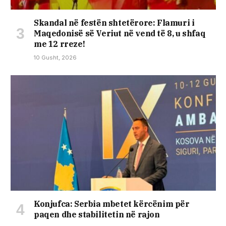
Skandal në festën shtetërore: Flamuri i
Maqedonisë së Veriut në vend të 8, u shfaq
me 12 rreze!
10 Gusht, 2026
Konjufca: Serbia mbetet kërcënim për
paqen dhe stabilitetin në rajon