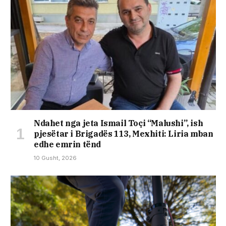
Ndahet nga jeta Ismail Toçi “Malushi”, ish
pjesëtar i Brigadës 113, Mexhiti: Liria mban
edhe emrin tënd
10 Gusht, 2026