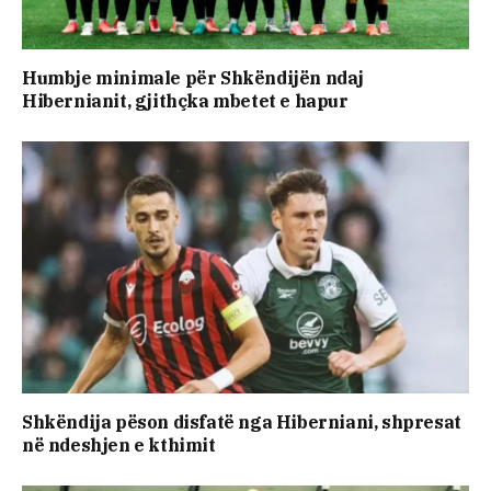
Humbje minimale për Shkëndijën ndaj
Hibernianit, gjithçka mbetet e hapur
Shkëndija pëson disfatë nga Hiberniani, shpresat
në ndeshjen e kthimit