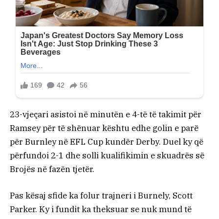
23-vjeçari asistoi në minutën e 4-të të takimit për
Ramsey për të shënuar kështu edhe golin e parë
për Burnley në EFL Cup kundër Derby. Duel ky që
përfundoi 2-1 dhe solli kualifikimin e skuadrës së
Brojës në fazën tjetër.
Pas kësaj sfide ka folur trajneri i Burnely, Scott
Parker. Ky i fundit ka theksuar se nuk mund të