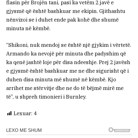
flasin për Brojën tani, pasi ka vetëm 2 javë e
gjysmë që është bashkuar me ekipin. Gjithashtu
nënvizoi se i duhet ende pak kohë dhe shumë
minuta në këmbë.
“Shikoni, nuk mendoj se është një gjykim i vërtetë.
Armando ka nevojë për minuta dhe padyshim që
ka qenë jashtë loje për disa ndeeshje. Prej 2 javësh
e gjysmë është bashkuar me ne dhe sigurisht që i
duhen disa minuta më shumë në këmbë. Kjo
arrihet me stërvitje dhe ne do të bëjmë mirë me
të”, u shpreh timonieri i Burnley.
Lexuar:
4