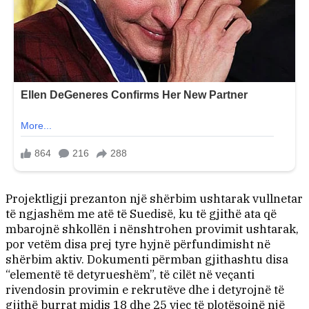
Projektligji prezanton një shërbim ushtarak vullnetar
të ngjashëm me atë të Suedisë, ku të gjithë ata që
mbarojnë shkollën i nënshtrohen provimit ushtarak,
por vetëm disa prej tyre hyjnë përfundimisht në
shërbim aktiv. Dokumenti përmban gjithashtu disa
“elementë të detyrueshëm”, të cilët në veçanti
rivendosin provimin e rekrutëve dhe i detyrojnë të
gjithë burrat midis 18 dhe 25 vjeç të plotësojnë një