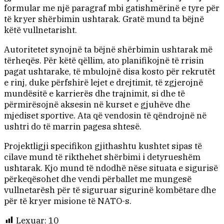
formular me një paragraf mbi gatishmërinë e tyre për
të kryer shërbimin ushtarak. Gratë mund ta bëjnë
këtë vullnetarisht.
Autoritetet synojnë ta bëjnë shërbimin ushtarak më
tërheqës. Për këtë qëllim, ato planifikojnë të rrisin
pagat ushtarake, të mbulojnë disa kosto për rekrutët
e rinj, duke përfshirë lejet e drejtimit, të zgjerojnë
mundësitë e karrierës dhe trajnimit, si dhe të
përmirësojnë aksesin në kurset e gjuhëve dhe
mjediset sportive. Ata që vendosin të qëndrojnë në
ushtri do të marrin pagesa shtesë.
Projektligji specifikon gjithashtu kushtet sipas të
cilave mund të rikthehet shërbimi i detyrueshëm
ushtarak. Kjo mund të ndodhë nëse situata e sigurisë
përkeqësohet dhe vendi përballet me mungesë
vullnetarësh për të siguruar sigurinë kombëtare dhe
për të kryer misione të NATO-s.
Lexuar:
10