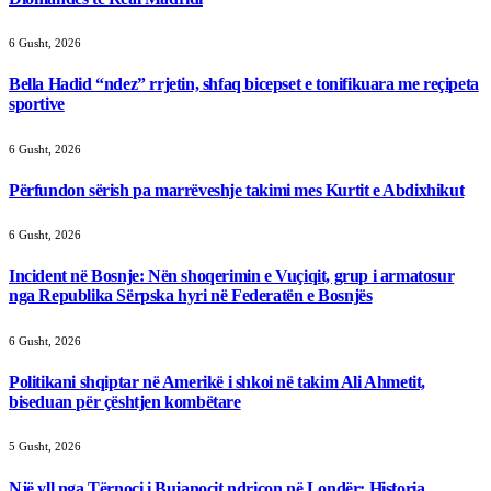
6 Gusht, 2026
Bella Hadid “ndez” rrjetin, shfaq bicepset e tonifikuara me reçipeta
sportive
6 Gusht, 2026
Përfundon sërish pa marrëveshje takimi mes Kurtit e Abdixhikut
6 Gusht, 2026
Incident në Bosnje: Nën shoqerimin e Vuçiqit, grup i armatosur
nga Republika Sërpska hyri në Federatën e Bosnjës
6 Gusht, 2026
Politikani shqiptar në Amerikë i shkoi në takim Ali Ahmetit,
biseduan për çështjen kombëtare
5 Gusht, 2026
Një yll nga Tërnoci i Bujanocit ndriçon në Londër: Historia