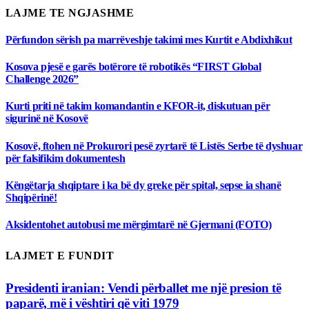
LAJME TE NGJASHME
Përfundon sërish pa marrëveshje takimi mes Kurtit e Abdixhikut
Kosova pjesë e garës botërore të robotikës “FIRST Global
Challenge 2026”
Kurti priti në takim komandantin e KFOR-it, diskutuan për
sigurinë në Kosovë
Kosovë, ftohen në Prokurori pesë zyrtarë të Listës Serbe të dyshuar
për falsifikim dokumentesh
Këngëtarja shqiptare i ka bë dy greke për spital, sepse ia shanë
Shqipërinë!
Aksidentohet autobusi me mërgimtarë në Gjermani (FOTO)
LAJMET E FUNDIT
Presidenti iranian: Vendi përballet me një presion të
paparë, më i vështiri që viti 1979