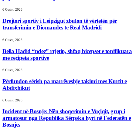
6 Gusht, 2026
Drejtori sportiv i Leipzigut zbulon të vërtetën për
transferimin e Diomandes te Real Madridi
6 Gusht, 2026
Bella Hadid “ndez” rrjetin, shfaq bicepset e tonifikuara
me reçipeta sportive
6 Gusht, 2026
Përfundon sërish pa marrëveshje takimi mes Kurtit e
Abdixhikut
6 Gusht, 2026
Incident në Bosnje: Nën shoqerimin e Vuçiqit, grup i
armatosur nga Republika Sërpska hyri në Federatën e
Bosnjës