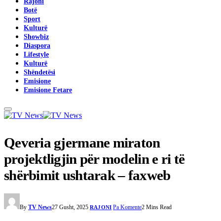
Rajoni
Botë
Sport
Kulturë
Showbiz
Diaspora
Lifestyle
Kulturë
Shëndetësi
Emisione
Emisione Fetare
Qeveria gjermane miraton
projektligjin për modelin e ri të
shërbimit ushtarak – faxweb
By
TV News
27 Gusht, 2025
Pa Komente
2 Mins Read
RAJONI