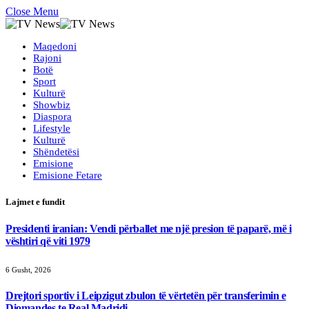
Close Menu
Maqedoni
Rajoni
Botë
Sport
Kulturë
Showbiz
Diaspora
Lifestyle
Kulturë
Shëndetësi
Emisione
Emisione Fetare
Lajmet e fundit
Presidenti iranian: Vendi përballet me një presion të paparë, më i
vështiri që viti 1979
6 Gusht, 2026
Drejtori sportiv i Leipzigut zbulon të vërtetën për transferimin e
Diomandes te Real Madridi