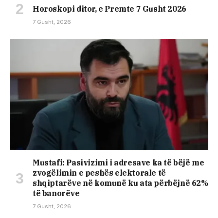
Horoskopi ditor, e Premte 7 Gusht 2026
7 Gusht, 2026
Mustafi: Pasivizimi i adresave ka të bëjë me
zvogëlimin e peshës elektorale të
shqiptarëve në komunë ku ata përbëjnë 62%
të banorëve
7 Gusht, 2026