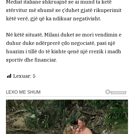
Mediat italiane shkruajnë se ai mund ta ketë
stërvitur më shumë se ç’duhet gjatë rikuperimit
këtë verë, gjë që ka ndikuar negativisht.
Në këtë situatë, Milani duket se mori vendimin e
duhur duke ndërprerë çdo negociatë, pasi një
huazim i tillë do të kishte qenë një rrezik i madh
sportiv dhe financiar.
Lexuar:
5