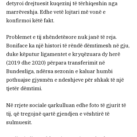
detyroi drejtuesit kuqezinj të tërhiqeshin nga
marrëveshja. Edhe vetë lojtari më vonë e
konfirmoi këtë fakt.
Problemet e tij shëndetësore nuk janë të reja.
Boniface ka një histori të rëndë dëmtimesh në gju,
duke këputur ligamentet e kryqëzuara dy herë
(2019 dhe 2020) përpara transferimit në
Bundesliga, ndërsa sezonin e kaluar humbi
pothuajse gjysmën e ndeshjeve për shkak të një
tjetër dëmtimi.
Në rrjete sociale qarkulluan edhe foto të gjurit të
tij, që tregojnë qartë gjendjen e vështirë të
sulmuesit.