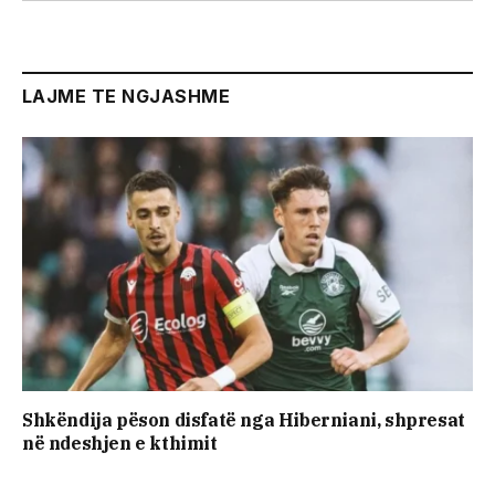
LAJME TE NGJASHME
Shkëndija pëson disfatë nga Hiberniani, shpresat
në ndeshjen e kthimit