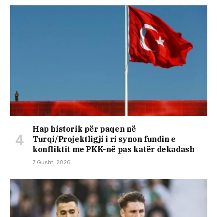
Hap historik për paqen në
Turqi/Projektligji i ri synon fundin e
konfliktit me PKK-në pas katër dekadash
7 Gusht, 2026