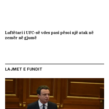
Luftëtari i UFC-së vdes pasi pësoi një atak në
zemër në gjumë
LAJMET E FUNDIT