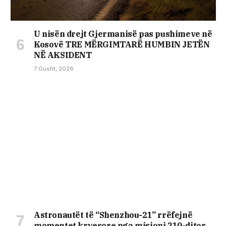
U nisën drejt Gjermanisë pas pushimeve në
Kosovë TRE MËRGIMTARË HUMBIN JETËN
NË AKSIDENT
7 Gusht, 2026
Astronautët të “Shenzhou-21” rrëfejnë
momentet kryesore nga misioni 210-ditor