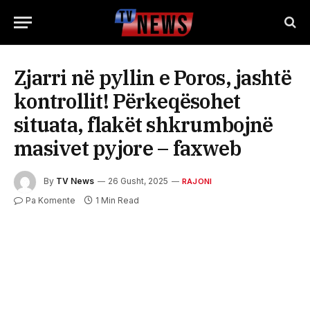
Zjarri në pyllin e Poros, jashtë
kontrollit! Përkeqësohet
situata, flakët shkrumbojnë
masivet pyjore – faxweb
By
TV News
26 Gusht, 2025
RAJONI
Pa Komente
1 Min Read