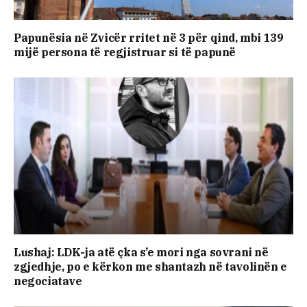
Papunësia në Zvicër rritet në 3 për qind, mbi 139
mijë persona të regjistruar si të papunë
Lushaj: LDK-ja atë çka s’e mori nga sovrani në
zgjedhje, po e kërkon me shantazh në tavolinën e
negociatave