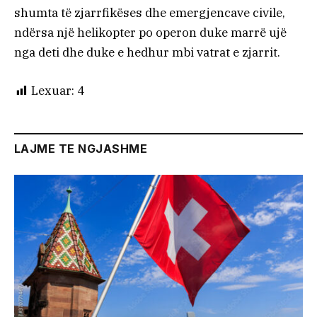
shumta të zjarrfikëses dhe emergjencave civile,
ndërsa një helikopter po operon duke marrë ujë
nga deti dhe duke e hedhur mbi vatrat e zjarrit.
Lexuar:
4
LAJME TE NGJASHME