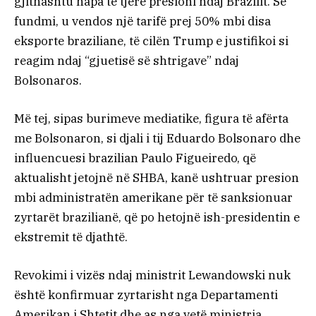
gjithashtu hapa të tjerë presioni ndaj Brazilit. Së
fundmi, u vendos një tarifë prej 50% mbi disa
eksporte braziliane, të cilën Trump e justifikoi si
reagim ndaj “gjuetisë së shtrigave” ndaj
Bolsonaros.
Më tej, sipas burimeve mediatike, figura të afërta
me Bolsonaron, si djali i tij Eduardo Bolsonaro dhe
influencuesi brazilian Paulo Figueiredo, që
aktualisht jetojnë në SHBA, kanë ushtruar presion
mbi administratën amerikane për të sanksionuar
zyrtarët brazilianë, që po hetojnë ish-presidentin e
ekstremit të djathtë.
Revokimi i vizës ndaj ministrit Lewandowski nuk
është konfirmuar zyrtarisht nga Departamenti
Amerikan i Shtetit dhe as nga vetë ministria