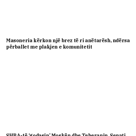
Masoneria kërkon një brez të ri anëtarësh, ndërsa
përballet me plakjen e komunitetit
SHBA-të ‘godasin’ Moskën dhe Teheranin, Senati