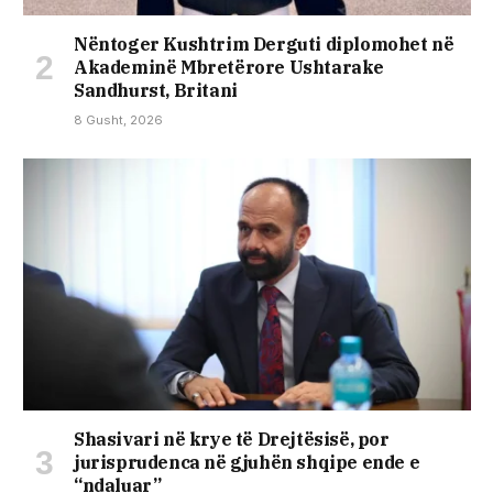
Nëntoger Kushtrim Derguti diplomohet në
Akademinë Mbretërore Ushtarake
Sandhurst, Britani
8 Gusht, 2026
Shasivari në krye të Drejtësisë, por
jurisprudenca në gjuhën shqipe ende e
“ndaluar”