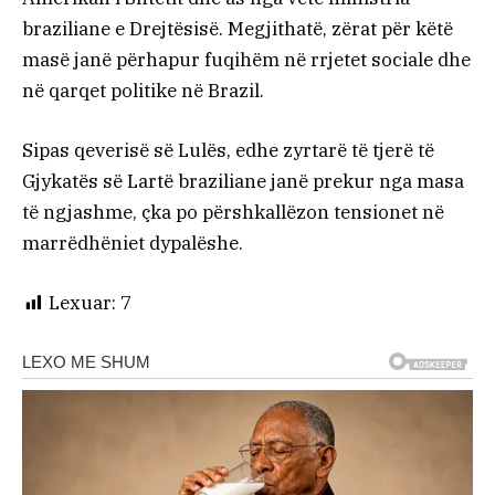
braziliane e Drejtësisë. Megjithatë, zërat për këtë
masë janë përhapur fuqihëm në rrjetet sociale dhe
në qarqet politike në Brazil.
Sipas qeverisë së Lulës, edhe zyrtarë të tjerë të
Gjykatës së Lartë braziliane janë prekur nga masa
të ngjashme, çka po përshkallëzon tensionet në
marrëdhëniet dypalëshe.
Lexuar:
7