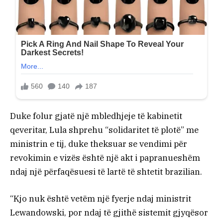
Duke folur gjatë një mbledhjeje të kabinetit
qeveritar, Lula shprehu “solidaritet të plotë” me
ministrin e tij, duke theksuar se vendimi për
revokimin e vizës është një akt i papranueshëm
ndaj një përfaqësuesi të lartë të shtetit brazilian.
“Kjo nuk është vetëm një fyerje ndaj ministrit
Lewandowski, por ndaj të gjithë sistemit gjyqësor