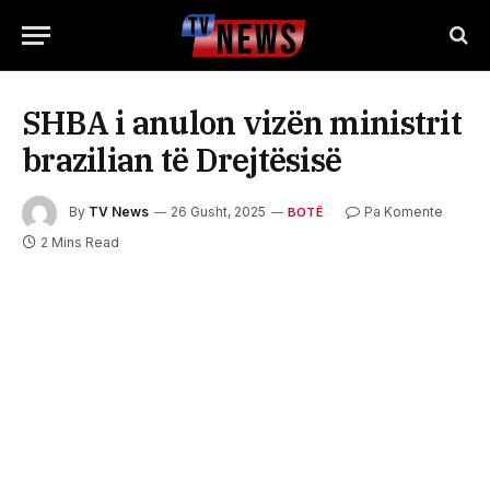
SHBA i anulon vizën ministrit
brazilian të Drejtësisë
By
TV News
26 Gusht, 2025
Pa Komente
BOTË
2 Mins Read