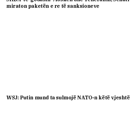
miraton paketën e re të sanksioneve
WSJ: Putin mund ta sulmojë NATO-n këtë vjeshtë