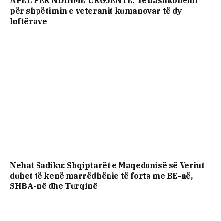
APEL PËR NDIHMË URGJENTE: Të bashkohemi
për shpëtimin e veteranit kumanovar të dy
luftërave
Nehat Sadiku: Shqiptarët e Maqedonisë së Veriut
duhet të kenë marrëdhënie të forta me BE-në,
SHBA-në dhe Turqinë