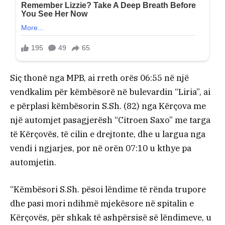
Siç thonë nga MPB, ai rreth orës 06:55 në një
vendkalim për këmbësorë në bulevardin “Liria”, ai
e përplasi këmbësorin S.Sh. (82) nga Kërçova me
një automjet pasagjerësh “Citroen Saxo” me targa
të Kërçovës, të cilin e drejtonte, dhe u largua nga
vendi i ngjarjes, por në orën 07:10 u kthye pa
automjetin.
“Këmbësori S.Sh. pësoi lëndime të rënda trupore
dhe pasi mori ndihmë mjekësore në spitalin e
Kërçovës, për shkak të ashpërsisë së lëndimeve, u