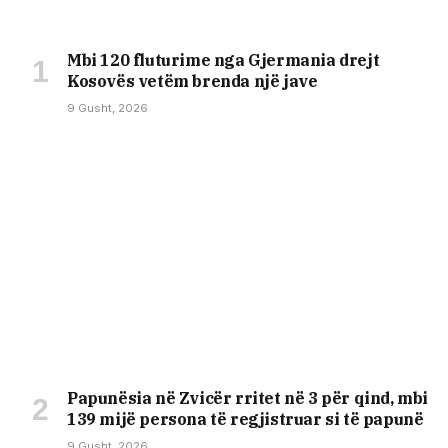
Mbi 120 fluturime nga Gjermania drejt
Kosovës vetëm brenda një jave
9 Gusht, 2026
Papunësia në Zvicër rritet në 3 për qind, mbi
139 mijë persona të regjistruar si të papunë
9 Gusht, 2026