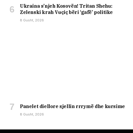
Ukraina s’njeh Kosovën! Tritan Shehu:
Zelenski krah Vuçiç bëri ‘gafë’ politike
8 Gusht, 2026
Panelet diellore sjellin rrrymë dhe kursime
8 Gusht, 2026