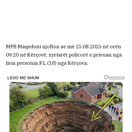
MPB Maqedoni njofton se më 25.08.2025 në orën
09:20 në Kërçovë, zyrtarët policorë e privuan nga
liria personin F.L (18) nga Kërçova.