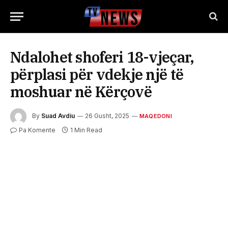
Ndalohet shoferi 18-vjeçar,
përplasi për vdekje një të
moshuar në Kërçovë
By
Suad Avdiu
26 Gusht, 2025
MAQEDONI
Pa Komente
1 Min Read