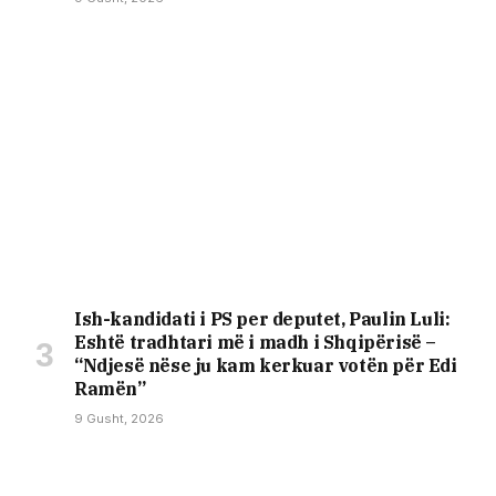
Ish-kandidati i PS per deputet, Paulin Luli:
Eshtë tradhtari më i madh i Shqipërisë –
“Ndjesë nëse ju kam kerkuar votën për Edi
Ramën”
9 Gusht, 2026