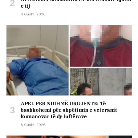
e tij
8 Gusht, 2026
APEL PËR NDIHMË URGJENTE: Të
bashkohemi për shpëtimin e veteranit
kumanovar të dy luftërave
8 Gusht, 2026