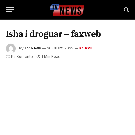
Isha i droguar – faxweb
By
TV News
26 Gusht, 2025
RAJONI
Pa Komente
1 Min Read