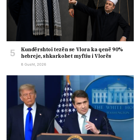
Kundërshtoi tezën se Vlora ka qenë 90%
hebreje, shkarkohet myftiu i Vlorës
8 Gusht, 2026