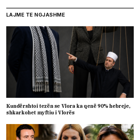
LAJME TE NGJASHME
Kundërshtoi tezën se Vlora ka qenë 90% hebreje,
shkarkohet myftiu i Vlorës