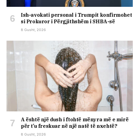
Ish-avokati personal i Trumpit konfirmohet
si Prokuror i Përgjithshëm i SHBA-së
8 Gusht, 2026
A është një dush i ftohtë mënyra më e mirë
për t’u freskuar në një natë të nxehtë?
8 Gusht, 2026