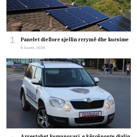
Panelet diellore sjellin rrrymë dhe kursime
8 Gusht, 2026
Arrestohet kumanovari, e kërcënonte djalin