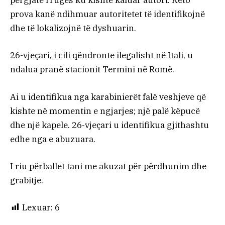
përgjatë rrugës ku kishte kaluar autori. Këto
prova kanë ndihmuar autoritetet të identifikojnë
dhe të lokalizojnë të dyshuarin.
26-vjeçari, i cili qëndronte ilegalisht në Itali, u
ndalua pranë stacionit Termini në Romë.
Ai u identifikua nga karabinierët falë veshjeve që
kishte në momentin e ngjarjes; një palë këpucë
dhe një kapele. 26-vjeçari u identifikua gjithashtu
edhe nga e abuzuara.
I riu përballet tani me akuzat për përdhunim dhe
grabitje.
Lexuar:
6