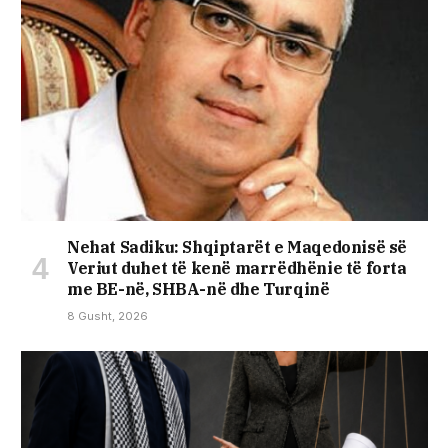
Nehat Sadiku: Shqiptarët e Maqedonisë së
Veriut duhet të kenë marrëdhënie të forta
me BE-në, SHBA-në dhe Turqinë
8 Gusht, 2026