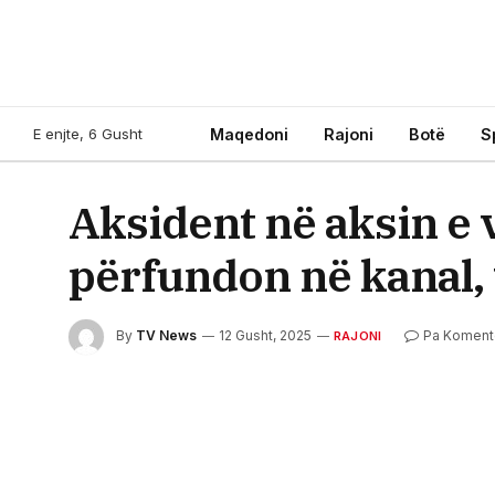
E enjte, 6 Gusht
Maqedoni
Rajoni
Botë
S
Aksident në aksin e 
përfundon në kanal, 
By
TV News
12 Gusht, 2025
Pa Komen
RAJONI