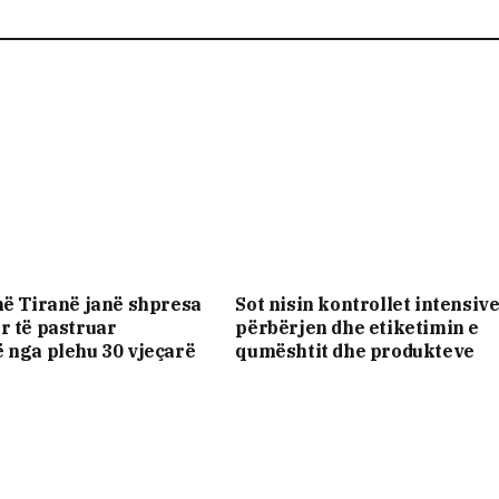
në Tiranë janë shpresa
Sot nisin kontrollet intensiv
r të pastruar
përbërjen dhe etiketimin e
 nga plehu 30 vjeçarë
qumështit dhe produkteve