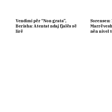
Vendimi për “Non grata”,
Sorensen: 
Berisha: Atentat ndaj fjalës së
Marrëvesh
lirë
nën nivel 