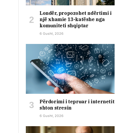
Londër, propozohet ndërtimi i
një xhamie 13-katëshe nga
komuniteti shqiptar
6 Gusht, 2026
Përdorimi i tepruar i internetit
shton stresin
6 Gusht, 2026