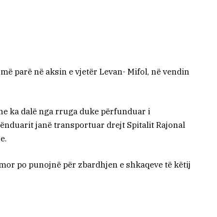
më parë në aksin e vjetër Levan- Mifol, në vendin
he ka dalë nga rruga duke përfunduar i
ënduarit janë transportuar drejt Spitalit Rajonal
e.
imor po punojnë për zbardhjen e shkaqeve të këtij