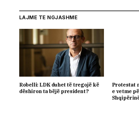
LAJME TE NGJASHME
Robelli: LDK duhet të tregojë kë
Protestat 
dëshiron ta bëjë president?
e vetme pë
Shqipërinë