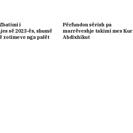
Zbatimi i
Përfundon sërish pa
jes së 2023-ës, shumë
marrëveshje takimi mes Kurt
të zotimeve nga palët
Abdixhikut