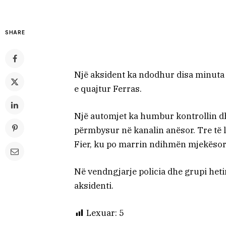
SHARE
Një aksident ka ndodhur disa minuta 
e quajtur Ferras.
Një automjet ka humbur kontrollin d
përmbysur në kanalin anësor. Tre të l
Fier, ku po marrin ndihmën mjekësor
Në vendngjarje policia dhe grupi het
aksidenti.
Lexuar:
5