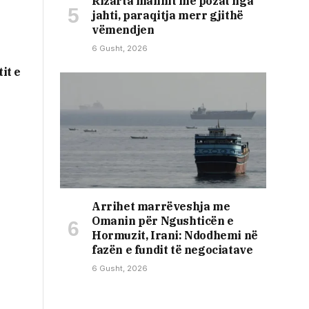
Rizarta mahnit me pozat nga
jahti, paraqitja merr gjithë
vëmendjen
6 Gusht, 2026
it e
Arrihet marrëveshja me
Omanin për Ngushticën e
Hormuzit, Irani: Ndodhemi në
fazën e fundit të negociatave
6 Gusht, 2026