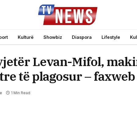
port
Kulturë
Showbiz
Diaspora
Lifestyle
Kul
vjetër Levan-Mifol, mak
tre të plagosur – faxweb
te
1 Min Read