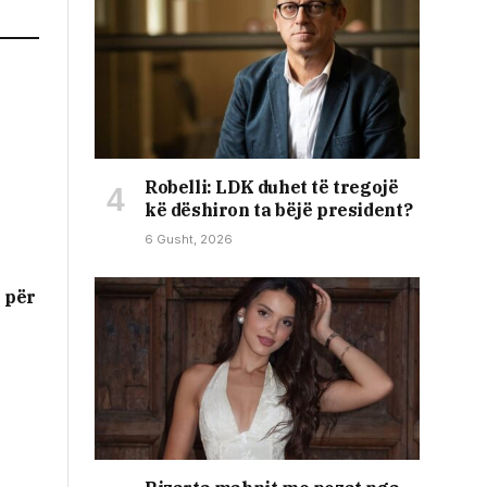
Robelli: LDK duhet të tregojë
kë dëshiron ta bëjë president?
6 Gusht, 2026
e për