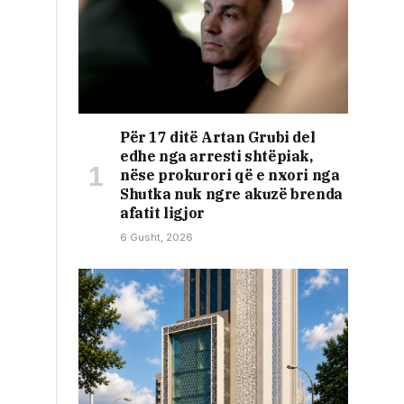
Për 17 ditë Artan Grubi del
edhe nga arresti shtëpiak,
nëse prokurori që e nxori nga
Shutka nuk ngre akuzë brenda
afatit ligjor
6 Gusht, 2026