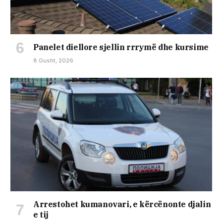
Panelet diellore sjellin rrrymë dhe kursime
8 Gusht, 2026
Arrestohet kumanovari, e kërcënonte djalin
e tij