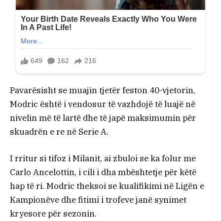
Pavarësisht se muajin tjetër feston 40-vjetorin,
Modric është i vendosur të vazhdojë të luajë në
nivelin më të lartë dhe të japë maksimumin për
skuadrën e re në Serie A.
I rritur si tifoz i Milanit, ai zbuloi se ka folur me
Carlo Ancelottin, i cili i dha mbështetje për këtë
hap të ri. Modric theksoi se kualifikimi në Ligën e
Kampionëve dhe fitimi i trofeve janë synimet
kryesore për sezonin.