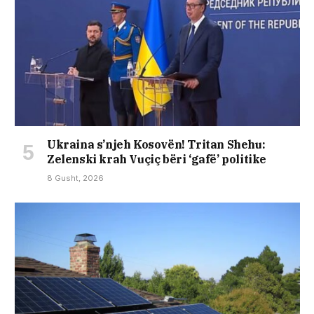
Ukraina s’njeh Kosovën! Tritan Shehu:
Zelenski krah Vuçiç bëri ‘gafë’ politike
8 Gusht, 2026