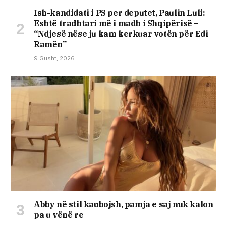
Ish-kandidati i PS per deputet, Paulin Luli:
Eshtë tradhtari më i madh i Shqipërisë –
“Ndjesë nëse ju kam kerkuar votën për Edi
Ramën”
9 Gusht, 2026
Abby në stil kaubojsh, pamja e saj nuk kalon
pa u vënë re