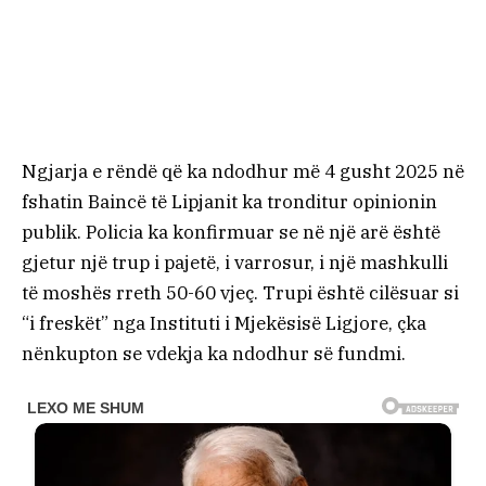
Ngjarja e rëndë që ka ndodhur më 4 gusht 2025 në
fshatin Baincë të Lipjanit ka tronditur opinionin
publik. Policia ka konfirmuar se në një arë është
gjetur një trup i pajetë, i varrosur, i një mashkulli
të moshës rreth 50-60 vjeç. Trupi është cilësuar si
“i freskët” nga Instituti i Mjekësisë Ligjore, çka
nënkupton se vdekja ka ndodhur së fundmi.