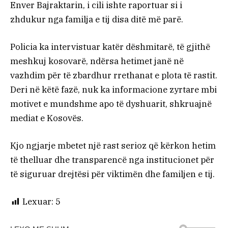
Enver Bajraktarin, i cili ishte raportuar si i
zhdukur nga familja e tij disa ditë më parë.
Policia ka intervistuar katër dëshmitarë, të gjithë
meshkuj kosovarë, ndërsa hetimet janë në
vazhdim për të zbardhur rrethanat e plota të rastit.
Deri në këtë fazë, nuk ka informacione zyrtare mbi
motivet e mundshme apo të dyshuarit, shkruajnë
mediat e Kosovës.
Kjo ngjarje mbetet një rast serioz që kërkon hetim
të thelluar dhe transparencë nga institucionet për
të siguruar drejtësi për viktimën dhe familjen e tij.
Lexuar:
5