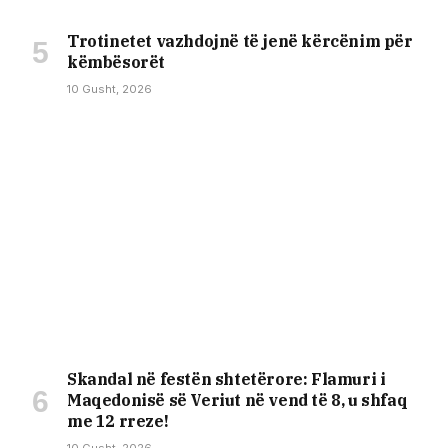
Trotinetet vazhdojnë të jenë kërcënim për
këmbësorët
10 Gusht, 2026
Skandal në festën shtetërore: Flamuri i
Maqedonisë së Veriut në vend të 8, u shfaq
me 12 rreze!