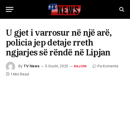
U gjet i varrosur në një arë,
policia jep detaje rreth
ngjarjes së rëndë në Lipjan
By
TV News
5 Gusht, 2025
Pa Komente
RAJONI
1 Min Read