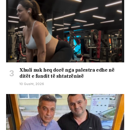
Xhuli nuk heq dorë nga palestra edhe në
ditët e fundit të shtatzënisë
10 Gusht, 2026