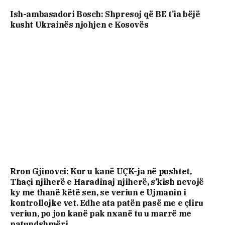
Ish-ambasadori Bosch: Shpresoj që BE t’ia bëjë
kusht Ukrainës njohjen e Kosovës
Rron Gjinovci: Kur u kanë UÇK-ja në pushtet,
Thaçi njiherë e Haradinaj njiherë, s’kish nevojë
ky me thanë këtë sen, se veriun e Ujmanin i
kontrollojke vet. Edhe ata patën pasë me e çliru
veriun, po jon kanë pak nxanë tu u marrë me
patundshmëri