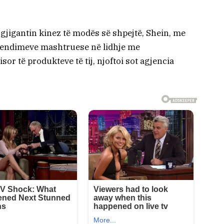
 gjigantin kinez të modës së shpejtë, Shein, me
etendimeve mashtruese në lidhje me
 të produkteve të tij, njoftoi sot agjencia