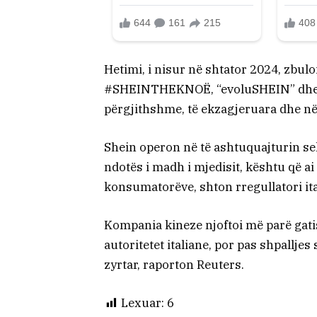
Hetimi, i nisur në shtator 2024, zbul
#SHEINTHEKNOË, “evoluSHEIN” dhe “P
përgjithshme, të ekzagjeruara dhe n
Shein operon në të ashtuquajturin sekt
ndotës i madh i mjedisit, kështu që ai
konsumatorëve, shton rregullatori ita
Kompania kineze njoftoi më parë gat
autoritetet italiane, por pas shpallj
zyrtar, raporton Reuters.
Lexuar:
6