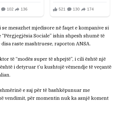
oi se mesazhet mjedisore në faqet e kompanive si
ërgjegjësia Sociale” ishin shpesh shumë të
ë disa raste mashtruese, raporton ANSA.
or të “modës super të shpejtë”, i cili është një
 është i detyruar t’u kushtojë vëmendje të veçantë
lian.
ishmërinë e saj për të bashkëpunuar me
es së vendimit, për momentin nuk ka asnjë koment