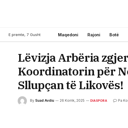
E premte, 7 Gusht
Maqedoni
Rajoni
Botë
Lëvizja Arbëria zgje
Koordinatorin për N
Sllupçan të Likovës!
By
Suad Avdiu
26 Korrik, 2025
Pa K
DIASPORA