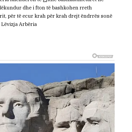
alëkundur dhe i fton të bashkohen rreth
rit, për të ecur krah për krah drejt ëndrrës sonë
 Lëvizja Arbëria