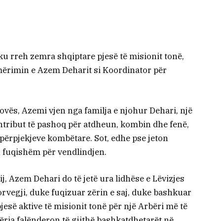
u rreh zemra shqiptare pjesë të misionit tonë,
mërimin e Azem Deharit si Koordinator për
ovës, Azemi vjen nga familja e njohur Dehari, një
ontribut të pashoq për atdheun, kombin dhe fenë,
e përpjekjeve kombëtare. Sot, edhe pse jeton
h fuqishëm për vendlindjen.
ij, Azem Dehari do të jetë ura lidhëse e Lëvizjes
vegji, duke fuqizuar zërin e saj, duke bashkuar
pjesë aktive të misionit tonë për një Arbëri më të
ëria falënderon të gjithë bashkatdhetarët në