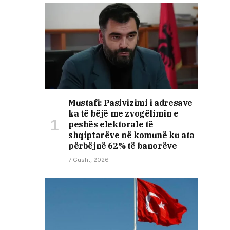
Mustafi: Pasivizimi i adresave
ka të bëjë me zvogëlimin e
peshës elektorale të
shqiptarëve në komunë ku ata
përbëjnë 62% të banorëve
7 Gusht, 2026