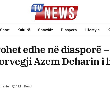
Sport
Kulturë
Showbiz
Diaspora
Lifestyle
K
rohet edhe në diasporë –
orvegji Azem Deharin i l
omente
1 Min Read