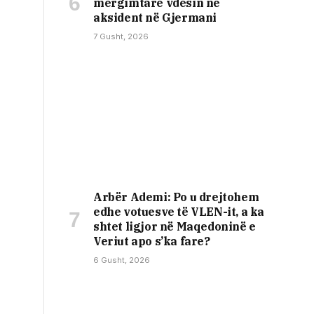
mërgimtarë vdesin në
aksident në Gjermani
7 Gusht, 2026
Arbër Ademi: Po u drejtohem
edhe votuesve të VLEN-it, a ka
shtet ligjor në Maqedoninë e
Veriut apo s’ka fare?
6 Gusht, 2026