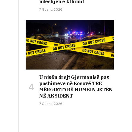
ndeshjen e kthimit
7 Gusht, 2026
U nisën drejt Gjermanisë pas
pushimeve në Kosovë TRE
MËRGIMTARË HUMBIN JETËN
NË AKSIDENT
7 Gusht, 2026