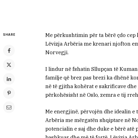
Me përkushtimin për ta bërë çdo cep k
SHARE
Lëvizja Arbëria me krenari njofton e
Norvegji.
I lindur në fshatin Sllupçan të Kuman
familje që brez pas brezi ka dhënë k
në të gjitha kohërat e sakrificave dh
përkohësisht në Oslo, zemra e tij rre
Me energjinë, përvojën dhe idealin e t
Arbëria me mërgatën shqiptare në Nor
potencialin e saj dhe duke e bërë atë 
bashkuar dhe më të fortë. Lëvizja Arb