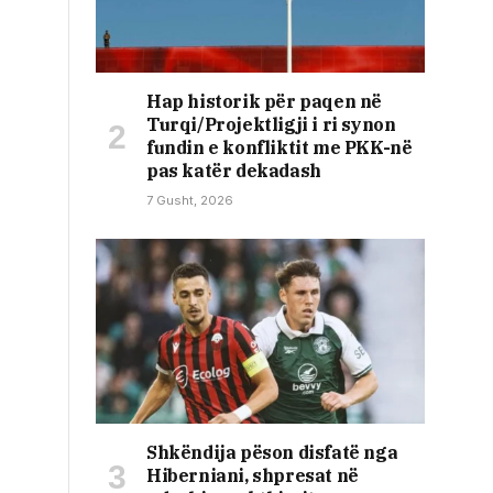
Hap historik për paqen në
Turqi/Projektligji i ri synon
fundin e konfliktit me PKK-në
pas katër dekadash
7 Gusht, 2026
Shkëndija pëson disfatë nga
Hiberniani, shpresat në