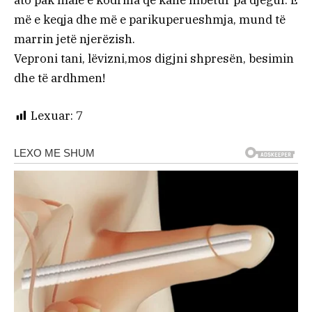
më e keqja dhe më e parikuperueshmja, mund të
marrin jetë njerëzish.
Veproni tani, lëvizni,mos digjni shpresën, besimin
dhe të ardhmen!
Lexuar:
7