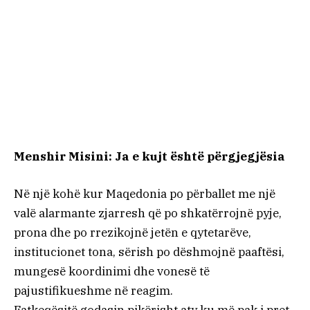
Menshir Misini: Ja e kujt është përgjegjësia
Në një kohë kur Maqedonia po përballet me një
valë alarmante zjarresh që po shkatërrojnë pyje,
prona dhe po rrezikojnë jetën e qytetarëve,
institucionet tona, sërish po dëshmojnë paaftësi,
mungesë koordinimi dhe vonesë të
pajustifikueshme në reagim.
Fatkeqësitë godasin pikërisht aty ku më pak i pret