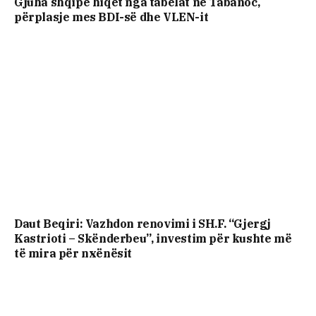
Gjuha shqipe hiqet nga tabelat në Tabanoc,
përplasje mes BDI-së dhe VLEN-it
Daut Beqiri: Vazhdon renovimi i SH.F. “Gjergj
Kastrioti – Skënderbeu”, investim për kushte më
të mira për nxënësit