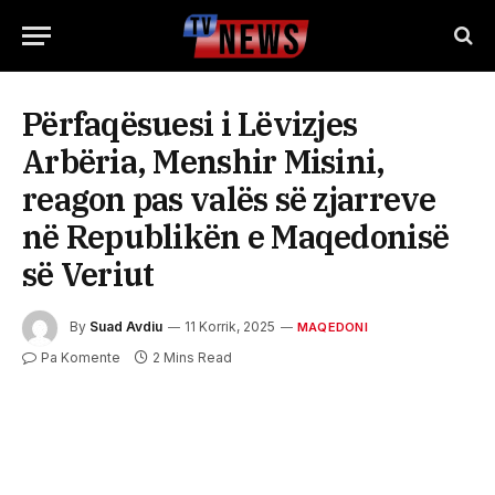
Përfaqësuesi i Lëvizjes
Arbëria, Menshir Misini,
reagon pas valës së zjarreve
në Republikën e Maqedonisë
së Veriut
By
Suad Avdiu
11 Korrik, 2025
MAQEDONI
Pa Komente
2 Mins Read