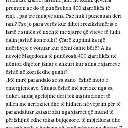
premton se do të punësohen 400 zjarrfikës të
rinj… pas tre muajve ama. Pse nuk i punësuan deri
tani? Pse jo para verës kur dihet rrezikshmëria e
lartë e stinës së nxehtë me zjarre që viteve të fudit
dalin jashtë kontrollit? Çfarë kuptimi ka një
ndërhyrje e vonuar kur dëmi është bërë? A ka
nevojë Maqedonia të punësosh 400 zjarrfikës në
nëntor, dhjetor, janar e shkurt kur stina e zjarreve
është në korrik dhe gusht?
„Më mirë parandalo se sa sano“ është moto e
emergjencave. Situata është më serioze nga sa
duket, andaj apelojmë deri tek institucionet të
sillen me seriozitet dhe të hidhen në veprim për të
parandaluar katastrofat nga zjarret që mund të
përfshijnë edhe tokat bujqësore, të mbjellurat dhe
ato pak male e kodrina që kanë mbetur pa djegur. E