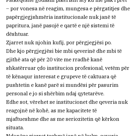
– por vonesa në reagim, mungesa e përgatitjes dhe
papërgjegjshmëria institucionale nuk janë të
papritura, janë pasojë e qartë e një sistemi të
dështuar.
Zjarret nuk njohin kufij, por përgjegjësi po.
Dhe kjo përgjegjësi bie mbi qeverinë dhe mbi të
gjithë ata që për 20 vite me rradhë kanë
shkatërruar çdo institucion profesional, vetëm për
të kënaqur interesat e grupeve të caktuara që
pushtetin e kanë parë si mundësi për pasurim
personal e jo si shërbim ndaj qytetarëve.
Edhe sot, vërehet se institucionet dhe qeveria nuk
reagojnë në kohë, as me kapacitete të
mjaftueshme dhe as me seriozitetin që kërkon
situata.
Ndonëse zjarret tashmë janë në kulm, qeveria