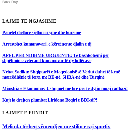
LAJME TE NGJASHME
Panelet diellore sjellin rrrymë dhe kursime
Arrestohet kumanovari, e kërcënonte djalin e tij
APEL PËR NDIHMË URGJENTE: Të bashkohemi për
shpëtimin e veteranit kumanovar të dy luftërave
Nehat Sadiku: Shqiptarët e Maqedonisë së Veriut duhet të kenë
marrëdhënie të forta me BE-në, SHBA-në dhe Turqinë
Ministria e Ekonomisë: Ushqimet më lirë për të dytin muaj radhazi!
Kujt ia drejton plumbat Liridona Beqiri e BDI-së?!
LAJMET E FUNDIT
Melinda tërheq vëmendjen me stilin e saj sportiv