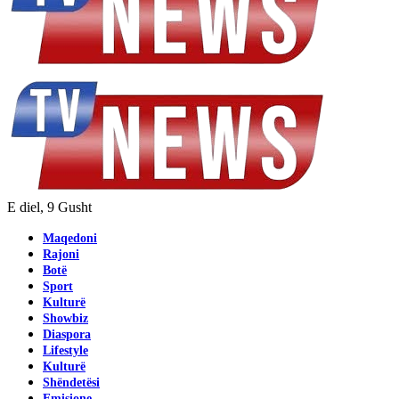
E diel, 9 Gusht
Maqedoni
Rajoni
Botë
Sport
Kulturë
Showbiz
Diaspora
Lifestyle
Kulturë
Shëndetësi
Emisione