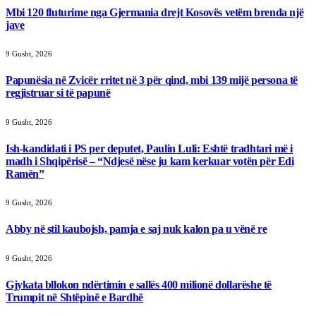
Mbi 120 fluturime nga Gjermania drejt Kosovës vetëm brenda një
jave
9 Gusht, 2026
Papunësia në Zvicër rritet në 3 për qind, mbi 139 mijë persona të
regjistruar si të papunë
9 Gusht, 2026
Ish-kandidati i PS per deputet, Paulin Luli: Eshtë tradhtari më i
madh i Shqipërisë – “Ndjesë nëse ju kam kerkuar votën për Edi
Ramën”
9 Gusht, 2026
Abby në stil kaubojsh, pamja e saj nuk kalon pa u vënë re
9 Gusht, 2026
Gjykata bllokon ndërtimin e sallës 400 milionë dollarëshe të
Trumpit në Shtëpinë e Bardhë