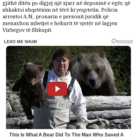
gjithë ditën po digjej një zjarr në deponinë e egër, që
shkaktoi shqetësim në tërë kryeqytetin. Policia
arrestoi A.N., pronarin e personit juridik që
menaxhon mbetjet e hekurit të vjetër në lagjen
Vizbegov të Shkupit.