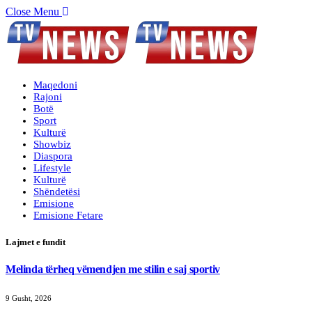
Close Menu
Maqedoni
Rajoni
Botë
Sport
Kulturë
Showbiz
Diaspora
Lifestyle
Kulturë
Shëndetësi
Emisione
Emisione Fetare
Lajmet e fundit
Melinda tërheq vëmendjen me stilin e saj sportiv
9 Gusht, 2026