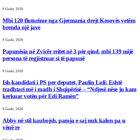
9 Gusht, 2026
Mbi 120 fluturime nga Gjermania drejt Kosovës vetëm
brenda një jave
9 Gusht, 2026
Papunësia në Zvicër rritet në 3 për qind, mbi 139 mijë
persona të regjistruar si të papunë
9 Gusht, 2026
Ish-kandidati i PS per deputet, Paulin Luli: Eshtë
tradhtari më i madh i Shqipërisë – “Ndjesë nëse ju kam
kerkuar votën për Edi Ramën”
9 Gusht, 2026
Abby në stil kaubojsh, pamja e saj nuk kalon pa u
vënë re
9 Gusht, 2026