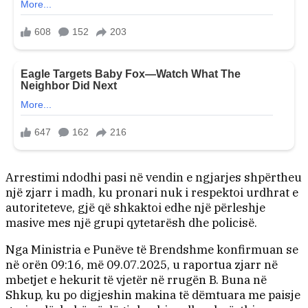
Arrestimi ndodhi pasi në vendin e ngjarjes shpërtheu
një zjarr i madh, ku pronari nuk i respektoi urdhrat e
autoriteteve, gjë që shkaktoi edhe një përleshje
masive mes një grupi qytetarësh dhe policisë.
Nga Ministria e Punëve të Brendshme konfirmuan se
në orën 09:16, më 09.07.2025, u raportua zjarr në
mbetjet e hekurit të vjetër në rrugën B. Buna në
Shkup, ku po digjeshin makina të dëmtuara me paisje