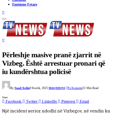
Emisione Fetare
Përleshje masive pranë zjarrit në
Vizbeg. Është arrestuar pronari që
iu kundërshtua policisë
By
Suad Avdiu
9 Korrik, 2025
Pa Komente
1 Min Read
MAQEDONI
Share
Facebook
Twitter
LinkedIn
Pinterest
Email
Një incident serioz ndodhi në Vizbegov, në vendin ku