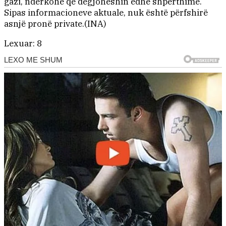
gazi, ndërkohë që dëgjoheshin edhe shpërthime.
Sipas informacioneve aktuale, nuk është përfshirë
asnjë pronë private.(INA)
Lexuar:
8