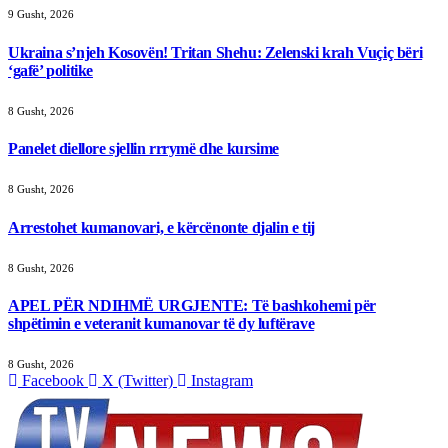
9 Gusht, 2026
Ukraina s’njeh Kosovën! Tritan Shehu: Zelenski krah Vuçiç bëri
‘gafë’ politike
8 Gusht, 2026
Panelet diellore sjellin rrrymë dhe kursime
8 Gusht, 2026
Arrestohet kumanovari, e kërcënonte djalin e tij
8 Gusht, 2026
APEL PËR NDIHMË URGJENTE: Të bashkohemi për
shpëtimin e veteranit kumanovar të dy luftërave
8 Gusht, 2026
Facebook
X (Twitter)
Instagram