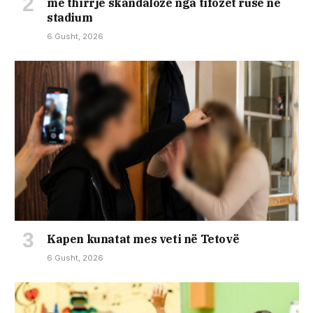
me thirrje skandaloze nga tifozët rusë në
stadium
6 Gusht, 2026
Kapen kunatat mes veti në Tetovë
6 Gusht, 2026