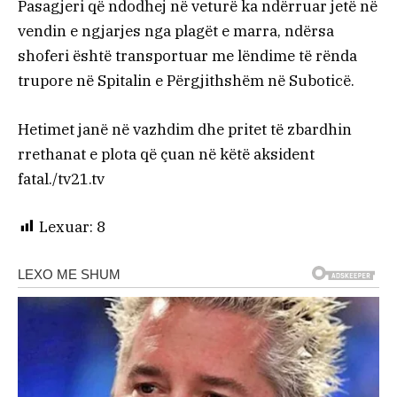
Pasagjeri që ndodhej në veturë ka ndërruar jetë në
vendin e ngjarjes nga plagët e marra, ndërsa
shoferi është transportuar me lëndime të rënda
trupore në Spitalin e Përgjithshëm në Suboticë.
Hetimet janë në vazhdim dhe pritet të zbardhin
rrethanat e plota që çuan në këtë aksident
fatal./tv21.tv
Lexuar:
8