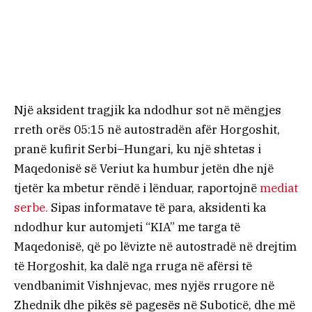
Një aksident tragjik ka ndodhur sot në mëngjes
rreth orës 05:15 në autostradën afër Horgoshit,
pranë kufirit Serbi–Hungari, ku një shtetas i
Maqedonisë së Veriut ka humbur jetën dhe një
tjetër ka mbetur rëndë i lënduar, raportojnë
mediat
serbe.
Sipas informatave të para, aksidenti ka
ndodhur kur automjeti “KIA” me targa të
Maqedonisë, që po lëvizte në autostradë në drejtim
të Horgoshit, ka dalë nga rruga në afërsi të
vendbanimit Vishnjevac, mes nyjës rrugore në
Zhednik dhe pikës së pagesës në Suboticë, dhe më