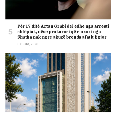
Për 17 ditë Artan Grubi del edhe nga arresti
shtëpiak, nëse prokurori që e nxori nga
Shutka nuk ngre akuzë brenda afatit ligjor
6 Gusht, 2026