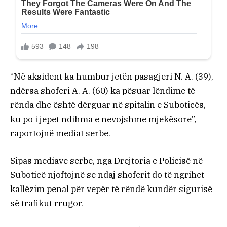
“Në aksident ka humbur jetën pasagjeri N. A. (39),
ndërsa shoferi A. A. (60) ka pësuar lëndime të
rënda dhe është dërguar në spitalin e Suboticës,
ku po i jepet ndihma e nevojshme mjekësore”,
raportojnë mediat serbe.
Sipas mediave serbe, nga Drejtoria e Policisë në
Suboticë njoftojnë se ndaj shoferit do të ngrihet
kallëzim penal për vepër të rëndë kundër sigurisë
së trafikut rrugor.