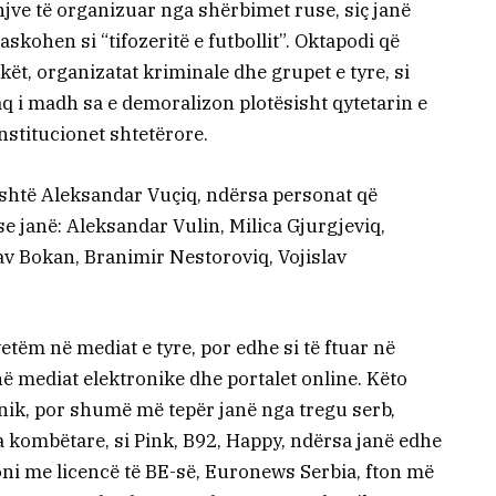
injve të organizuar nga shërbimet ruse, siç janë
kohen si “tifozeritë e futbollit”. Oktapodi që
ët, organizatat kriminale dhe grupet e tyre, si
 aq i madh sa e demoralizon plotësisht qytetarin e
stitucionet shtetërore.
 është Aleksandar Vuçiq, ndërsa personat që
e janë: Aleksandar Vulin, Milica Gjurgjeviq,
v Bokan, Branimir Nestoroviq, Vojislav
etëm në mediat e tyre, por edhe si të ftuar në
ë mediat elektronike dhe portalet online. Këto
nik, por shumë më tepër janë nga tregu serb,
 kombëtare, si Pink, B92, Happy, ndërsa janë edhe
oni me licencë të BE-së, Euronews Serbia, fton më