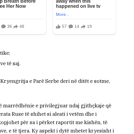
tike;
e të saj.
Kryengritja e Parë Serbe deri në ditët e sotme,
 marrëdhënie e privilegjuar ndaj gjithçkaje që
ata Ruse të shihet si aleati i vetëm dhe i
pjohet për sa i përket raportit me kishën, të
ave, e të tjera. Ky aspekt i dytë mbetet kryesisht i