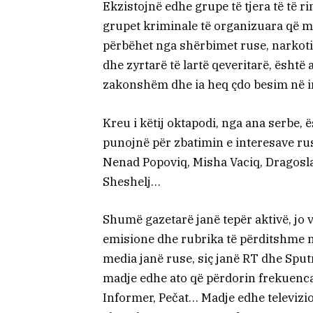
Ekzistojnë edhe grupe të tjera të të r
grupet kriminale të organizuara që mas
përbëhet nga shërbimet ruse, narkotik
dhe zyrtarë të lartë qeveritarë, është
zakonshëm dhe ia heq çdo besim në in
Kreu i këtij oktapodi, nga ana serbe,
punojnë për zbatimin e interesave rus
Nenad Popoviq, Misha Vaciq, Dragosla
Sheshelj…
Shumë gazetarë janë tepër aktivë, jo v
emisione dhe rubrika të përditshme n
media janë ruse, siç janë RT dhe Sput
madje edhe ato që përdorin frekuenca
Informer, Pečat… Madje edhe televizi