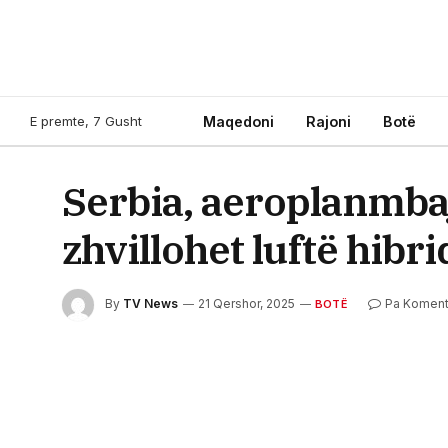
E premte, 7 Gusht
Maqedoni
Rajoni
Botë
Serbia, aeroplanmbaj
zhvillohet luftë hib
By
TV News
21 Qershor, 2025
Pa Komen
BOTË