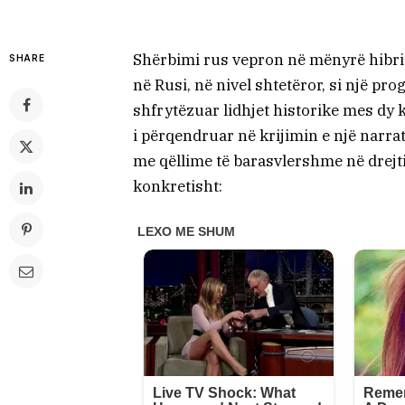
Shërbimi rus vepron në mënyrë hibri
SHARE
në Rusi, në nivel shtetëror, si një pr
shfrytëzuar lidhjet historike mes dy
i përqendruar në krijimin e një narra
me qëllime të barasvlershme në drejti
konkretisht: