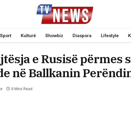
Sport
Kulturë
Showbiz
Diaspora
Lifestyle
K
tësja e Rusisë përmes s
ride në Ballkanin Perënd
te
9 Mins Read