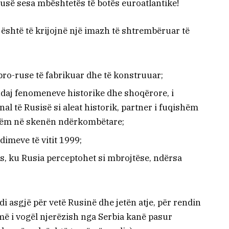
së sesa mbështetës të botës euroatlantike!
është të krijojnë një imazh të shtrembëruar të
pro-ruse të fabrikuar dhe të konstruuar;
ndaj fenomeneve historike dhe shoqërore, i
l të Rusisë si aleat historik, partner i fuqishëm
ishëm në skenën ndërkombëtare;
meve të vitit 1999;
s, ku Rusia perceptohet si mbrojtëse, ndërsa
di asgjë për vetë Rusinë dhe jetën atje, për rendin
më i vogël njerëzish nga Serbia kanë pasur