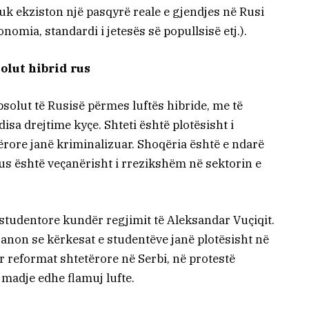
uk ekziston një pasqyrë reale e gjendjes në Rusi
konomia, standardi i jetesës së popullsisë etj.).
olut hibrid rus
solut të Rusisë përmes luftës hibride, me të
disa drejtime kyçe. Shteti është plotësisht i
tërore janë kriminalizuar. Shoqëria është e ndarë
us është veçanërisht i rrezikshëm në sektorin e
 studentore kundër regjimit të Aleksandar Vuçiqit.
anon se kërkesat e studentëve janë plotësisht në
 reformat shtetërore në Serbi, në protestë
, madje edhe flamuj lufte.