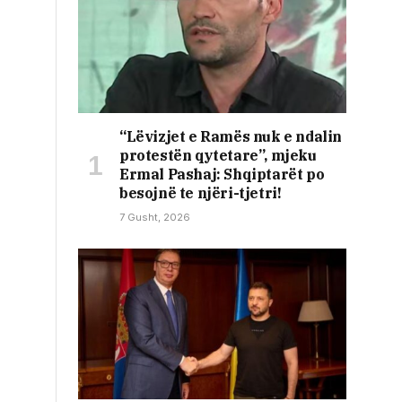
“Lëvizjet e Ramës nuk e ndalin
protestën qytetare”, mjeku
Ermal Pashaj: Shqiptarët po
besojnë te njëri-tjetri!
7 Gusht, 2026