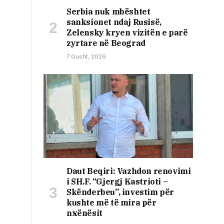
Serbia nuk mbështet
sanksionet ndaj Rusisë,
Zelensky kryen vizitën e parë
zyrtare në Beograd
7 Gusht, 2026
Daut Beqiri: Vazhdon renovimi
i SH.F. “Gjergj Kastrioti –
Skënderbeu”, investim për
kushte më të mira për
nxënësit