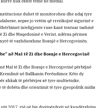
o kurrë nuk është temë në media).
institucione duhet të monitorohen dhe ndaj tyre
daluese, sepse jo vetëm që rrezikojnë sigurinë e
. Shërbimet inteligjente ruse kanë tentuar tashmë
 të Zi dhe Maqedoninë e Veriut, ndërsa përmes
ënyrë të vazhdueshme Bosnjë e Hercegovinën.
rbe” në Mal të Zi dhe Bosnje e Hercegovinë
 në Mal të Zi dhe Bosnje e Hercegovinë përbëjnë
ë Kremlinit në Ballkanin Perëndimor. Këto dy
ër shkak të përbërjes së tyre multietnike,
 të dobëta dhe orientimit të tyre gjeopolitik midis
 viti 2017, gjë që bie drejtpërdrejt në kundërshtim