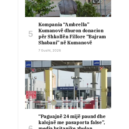
Kompania “Ambrella”
Kumanovë dhuron donacion
për Shkollën Fillore “Bajram
Shabani” në Kumanovë
7 Gusht, 2026
“Paguajnë 24 mijë paund dhe
kalojnë me pasaporta false”,
media britanike zbulon