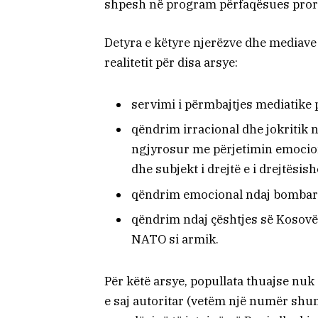
shpesh në program përfaqësues proru
Detyra e këtyre njerëzve dhe mediave 
realitetit për disa arsye:
servimi i përmbajtjes mediatike 
qëndrim irracional dhe jokritik 
ngjyrosur me përjetimin emociona
dhe subjekt i drejtë e i drejtës
qëndrim emocional ndaj bombardi
qëndrim ndaj çështjes së Kosovë
NATO si armik.
Për këtë arsye, popullata thuajse nuk 
e saj autoritar (vetëm një numër shu