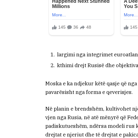
largimi nga integrimet euroatlan
kthimi drejt Rusisë dhe objektivav
Moska e ka ndjekur këtë qasje që nga 
pavarësisht nga forma e qeverisjes.
Në planin e brendshëm, kultivohet një
vjen nga Rusia, në atë mënyrë që Feder
padiskutueshëm, ndërsa modeli rus ko
drejtat e njeriut dhe të drejtat e pakic