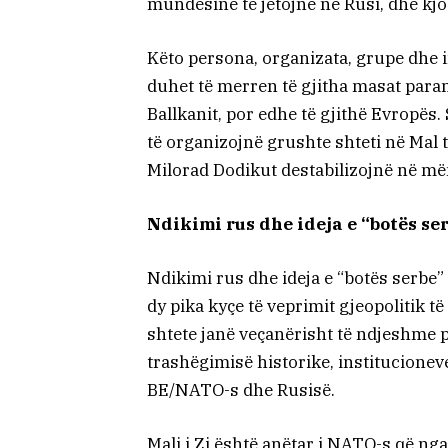
mundësinë të jetojnë në Rusi, dhe kj
Këto persona, organizata, grupe dhe 
duhet të merren të gjitha masat paran
Ballkanit, por edhe të gjithë Evropës
të organizojnë grushte shteti në Mal
Milorad Dodikut destabilizojnë në m
Ndikimi rus dhe ideja e “botës se
Ndikimi rus dhe ideja e “botës serbe”
dy pika kyçe të veprimit gjeopolitik t
shtete janë veçanërisht të ndjeshme p
trashëgimisë historike, institucioneve
BE/NATO-s dhe Rusisë.
Mali i Zi është anëtar i NATO-s që nga