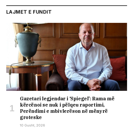
LAJMET E FUNDIT
Gazetari legjendar i ‘Spiegel’: Rama më
kërcënoi se nuk i pëlqeu raportimi,
Perëndimi e mbivlerëson në mënyrë
groteske
10 Gusht, 2026