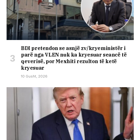
BDI pretendon se asnjë zv/kryeministër i
parë nga VLEN nuk ka kryesuar seancë të
qeverisë, por Mexhiti rezulton të ketë
kryesuar
10 Gusht, 2026