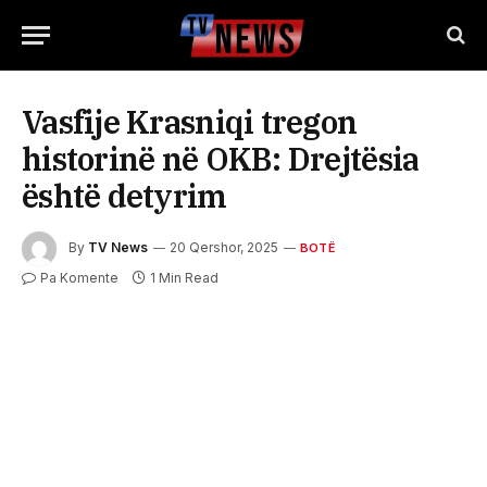
Vasfije Krasniqi tregon
historinë në OKB: Drejtësia
është detyrim
By
TV News
20 Qershor, 2025
BOTË
Pa Komente
1 Min Read