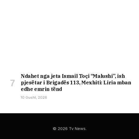
Ndahet nga jeta Ismail Toçi “Malushi”, ish
pjesëtar i Brigadës 113, Mexhiti: Liria mban
edhe emrin tënd
10 Gusht, 2026
© 2026 Tv News.