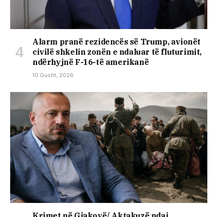
Alarm pranë rezidencës së Trump, avionët
civilë shkelin zonën e ndaluar të fluturimit,
ndërhyjnë F-16-të amerikanë
10 Gusht, 2026
Krimet në Gjakovë/ Aktakuzë ndaj