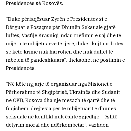
Presidencës së Kosovës.
“Duke përfaqësuar Zyrën e Presidentes si e
Dërguar e Posaçme për Dhunën Seksuale gjatë
luftës, Vasfije Krasniqi, ndau rrëfimin e saj dhe të
mijëra të mbijetuarve të tjerë, duke i kujtuar botës
se këto krime nuk harrohen dhe nuk duhet të
mbeten të pandëshkuara”, theksohet në postimin e
Presidencës.
“Në këtë ngjarje të organizuar nga Misionet e
Përhershme të Shqipërisë, Ukrainës dhe Sudanit
në OKB, Kosova dha një mesazh të qartë dhe të
fuqishëm: drejtësia për të mbijetuarit e dhunës
seksuale në konflikt nuk është zgjedhje – është
detyrim moral dhe ndërkombëtar”, vazhdon