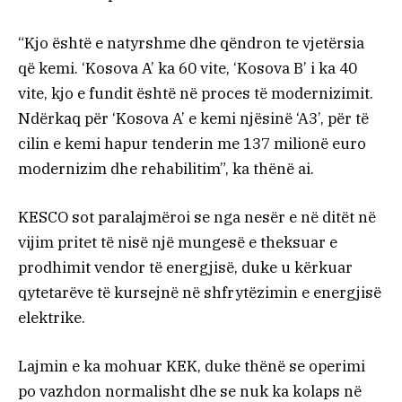
“Kjo është e natyrshme dhe qëndron te vjetërsia
që kemi. ‘Kosova A’ ka 60 vite, ‘Kosova B’ i ka 40
vite, kjo e fundit është në proces të modernizimit.
Ndërkaq për ‘Kosova A’ e kemi njësinë ‘A3’, për të
cilin e kemi hapur tenderin me 137 milionë euro
modernizim dhe rehabilitim”, ka thënë ai.
KESCO sot paralajmëroi se nga nesër e në ditët në
vijim pritet të nisë një mungesë e theksuar e
prodhimit vendor të energjisë, duke u kërkuar
qytetarëve të kursejnë në shfrytëzimin e energjisë
elektrike.
Lajmin e ka mohuar KEK, duke thënë se operimi
po vazhdon normalisht dhe se nuk ka kolaps në