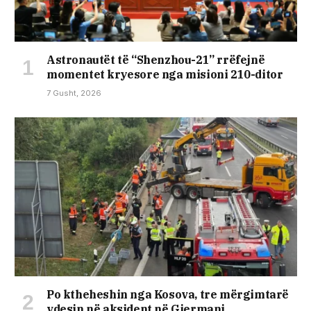
Astronautët të “Shenzhou-21” rrëfejnë
momentet kryesore nga misioni 210-ditor
7 Gusht, 2026
Po ktheheshin nga Kosova, tre mërgimtarë
vdesin në aksident në Gjermani