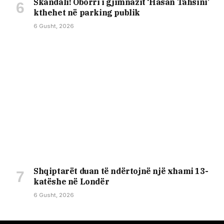
Skandali! Oborri i gjimnazit ‘Hasan Tahsini’
kthehet në parking publik
6 Gusht, 2026
Shqiptarët duan të ndërtojnë një xhami 13-
katëshe në Londër
6 Gusht, 2026