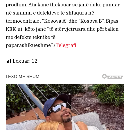
prodhim. Ata kanë theksuar se janë duke punuar
në sanimin e defekteve të shfaqura në
termocentralet “Kosova A” dhe “Kosova B”. Sipas
KEK-ut, këto janë “të stërvjetruara dhe përballen
me defekte teknike të
paparashikueshme”./
Telegrafi
Lexuar:
12