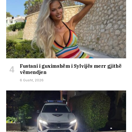
Fustani i guximshëm i Sylvijës merr gjithë
vëmendjen
6 Gusht, 2026