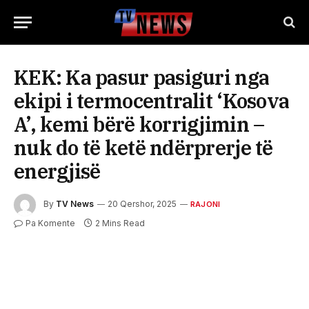
KEK: Ka pasur pasiguri nga
ekipi i termocentralit ‘Kosova
A’, kemi bërë korrigjimin –
nuk do të ketë ndërprerje të
energjisë
By
TV News
20 Qershor, 2025
RAJONI
Pa Komente
2 Mins Read