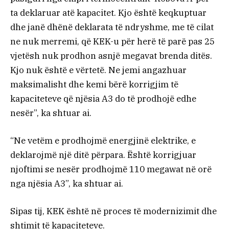
ta deklaruar atë kapacitet. Kjo është keqkuptuar
dhe janë dhënë deklarata të ndryshme, me të cilat
ne nuk merremi, që KEK-u për herë të parë pas 25
vjetësh nuk prodhon asnjë megavat brenda ditës.
Kjo nuk është e vërtetë. Ne jemi angazhuar
maksimalisht dhe kemi bërë korrigjim të
kapaciteteve që njësia A3 do të prodhojë edhe
nesër”, ka shtuar ai.
“Ne vetëm e prodhojmë energjinë elektrike, e
deklarojmë një ditë përpara. Është korrigjuar
njoftimi se nesër prodhojmë 110 megawat në orë
nga njësia A3”, ka shtuar ai.
Sipas tij, KEK është në proces të modernizimit dhe
shtimit të kapaciteteve.