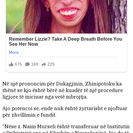
Në një prononcim për Dukagjinin, Zhinipotoku ka
thënë se kjo është bërë në kuadër të një procedure
ligjore të iniciuar nga vetë mbrojtja.
Ajo potencoi se, ende nuk është zyrtarisht e njoftuar
për zhvillimin e fundit.
“Nëse z. Naim Murseli është transferuar në Institutin
e Psikiatrisë apo në Klinikën e Neurologjisë, kjo do të