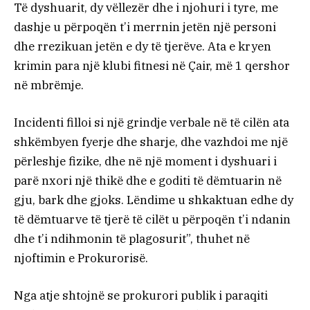
Të dyshuarit, dy vëllezër dhe i njohuri i tyre, me
dashje u përpoqën t’i merrnin jetën një personi
dhe rrezikuan jetën e dy të tjerëve. Ata e kryen
krimin para një klubi fitnesi në Çair, më 1 qershor
në mbrëmje.
Incidenti filloi si një grindje verbale në të cilën ata
shkëmbyen fyerje dhe sharje, dhe vazhdoi me një
përleshje fizike, dhe në një moment i dyshuari i
parë nxori një thikë dhe e goditi të dëmtuarin në
gju, bark dhe gjoks. Lëndime u shkaktuan edhe dy
të dëmtuarve të tjerë të cilët u përpoqën t’i ndanin
dhe t’i ndihmonin të plagosurit”, thuhet në
njoftimin e Prokurorisë.
Nga atje shtojnë se prokurori publik i paraqiti