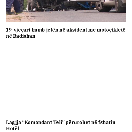
19-vjeçari humb jetën në aksident me motoçikletë
në Radishan
Lagjja “Komandant Teli” përurohet në fshatin
Hotël