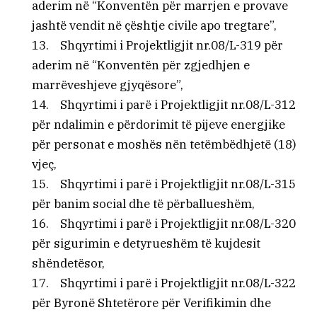
aderim në “Konventën për marrjen e provave
jashtë vendit në çështje civile apo tregtare”,
13. Shqyrtimi i Projektligjit nr.08/L-319 për
aderim në “Konventën për zgjedhjen e
marrëveshjeve gjyqësore”,
14. Shqyrtimi i parë i Projektligjit nr.08/L-312
për ndalimin e përdorimit të pijeve energjike
për personat e moshës nën tetëmbëdhjetë (18)
vjeç,
15. Shqyrtimi i parë i Projektligjit nr.08/L-315
për banim social dhe të përballueshëm,
16. Shqyrtimi i parë i Projektligjit nr.08/L-320
për sigurimin e detyrueshëm të kujdesit
shëndetësor,
17. Shqyrtimi i parë i Projektligjit nr.08/L-322
për Byronë Shtetërore për Verifikimin dhe