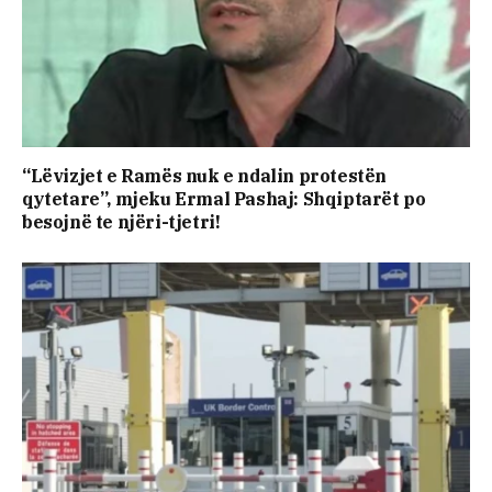
“Lëvizjet e Ramës nuk e ndalin protestën
qytetare”, mjeku Ermal Pashaj: Shqiptarët po
besojnë te njëri-tjetri!