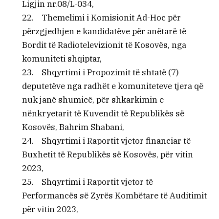
Ligjin nr.08/L-034,
22. Themelimi i Komisionit Ad-Hoc për
përzgjedhjen e kandidatëve për anëtarë të
Bordit të Radiotelevizionit të Kosovës, nga
komuniteti shqiptar,
23. Shqyrtimi i Propozimit të shtatë (7)
deputetëve nga radhët e komuniteteve tjera që
nuk janë shumicë, për shkarkimin e
nënkryetarit të Kuvendit të Republikës së
Kosovës, Bahrim Shabani,
24. Shqyrtimi i Raportit vjetor financiar të
Buxhetit të Republikës së Kosovës, për vitin
2023,
25. Shqyrtimi i Raportit vjetor të
Performancës së Zyrës Kombëtare të Auditimit
për vitin 2023,