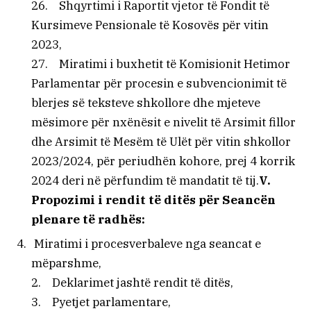
26. Shqyrtimi i Raportit vjetor të Fondit të
Kursimeve Pensionale të Kosovës për vitin
2023,
27. Miratimi i buxhetit të Komisionit Hetimor
Parlamentar për procesin e subvencionimit të
blerjes së teksteve shkollore dhe mjeteve
mësimore për nxënësit e nivelit të Arsimit fillor
dhe Arsimit të Mesëm të Ulët për vitin shkollor
2023/2024, për periudhën kohore, prej 4 korrik
2024 deri në përfundim të mandatit të tij.
V.
Propozimi i rendit të ditës për Seancën
plenare të radhës:
Miratimi i procesverbaleve nga seancat e
mëparshme,
2. Deklarimet jashtë rendit të ditës,
3. Pyetjet parlamentare,