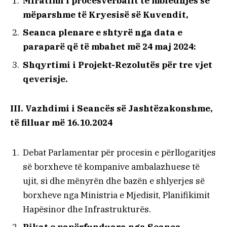
Miratimi i procesverbalit të mbledhjes së
mëparshme të Kryesisë së Kuvendit,
Seanca plenare e shtyrë nga data e
paraparë që të mbahet më 24 maj 2024:
Shqyrtimi i Projekt-Rezolutës për tre vjet
qeverisje.
III. Vazhdimi i Seancës së Jashtëzakonshme,
të filluar më 16.10.2024
Debat Parlamentar për procesin e përllogaritjes
së borxheve të kompanive ambalazhuese të
ujit, si dhe mënyrën dhe bazën e shlyerjes së
borxheve nga Ministria e Mjedisit, Planifikimit
Hapësinor dhe Infrastrukturës.