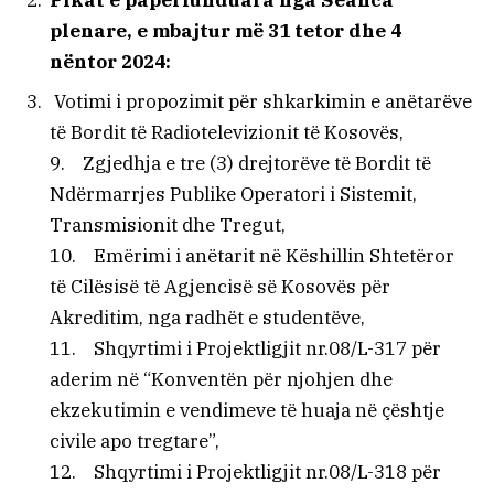
Pikat e papërfunduara nga Seanca
plenare, e mbajtur më 31 tetor dhe 4
nëntor 2024:
Votimi i propozimit për shkarkimin e anëtarëve
të Bordit të Radiotelevizionit të Kosovës,
9. Zgjedhja e tre (3) drejtorëve të Bordit të
Ndërmarrjes Publike Operatori i Sistemit,
Transmisionit dhe Tregut,
10. Emërimi i anëtarit në Këshillin Shtetëror
të Cilësisë të Agjencisë së Kosovës për
Akreditim, nga radhët e studentëve,
11. Shqyrtimi i Projektligjit nr.08/L-317 për
aderim në “Konventën për njohjen dhe
ekzekutimin e vendimeve të huaja në çështje
civile apo tregtare”,
12. Shqyrtimi i Projektligjit nr.08/L-318 për