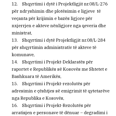
12. Shqyrtimi i dytë i Projektligjit nr.08/L-276
për ndryshimin dhe plotësimin e ligjeve të
veçanta për krijimin e bazës ligjore për
nxjerrjen e akteve nënligjore nga qeveria dhe
ministrat,
13. Shqyrtimi i dytë Projektligjit nr.08/L-284
për shqyrtimin administrativ të akteve të
komunave,
14. Shqyrtimi i Projekt-Deklaratës për
raportet e Republikës së Kosovës me Shtetet e
Bashkuara të Amerikës,
15. Shqyrtimi i Projekt-rezolutës për
adresimin e çështjes së emigrimit të qytetarëve
nga Republika e Kosovës,
16. Shqyrtimi i Projekt-Rezolutës për
arratisjen e personave të dënuar – degradimi i