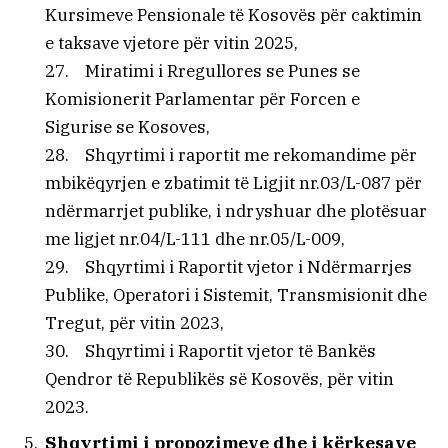
Kursimeve Pensionale të Kosovës për caktimin
e taksave vjetore për vitin 2025,
27. Miratimi i Rregullores se Punes se
Komisionerit Parlamentar për Forcen e
Sigurise se Kosoves,
28. Shqyrtimi i raportit me rekomandime për
mbikëqyrjen e zbatimit të Ligjit nr.03/L-087 për
ndërmarrjet publike, i ndryshuar dhe plotësuar
me ligjet nr.04/L-111 dhe nr.05/L-009,
29. Shqyrtimi i Raportit vjetor i Ndërmarrjes
Publike, Operatori i Sistemit, Transmisionit dhe
Tregut, për vitin 2023,
30. Shqyrtimi i Raportit vjetor të Bankës
Qendror të Republikës së Kosovës, për vitin
2023.
Shqyrtimi i propozimeve dhe i kërkesave