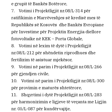
e grupit të Bankës Botërore,
7. Votimi i Projektligjit nr.08/L-314 për
ratifikimin e Marrëveshjes së kredisë mes të
Republikës së Kosovës dhe Bankës Evropiane
për Investime për Projektin Energjia diellore
fotovoltaike në KEK – Porta Globale,
8. Votimi në lexim të dytë i Projektligjit
nr.08/L-212 për shëndetin riprodhues dhe
fertilizim të asistuar mjekësor,
9. Votimi në parim i Projektligjit nr.08/L-266
për gjendjen civile,
10. Votimi në parim i Projektligjit nr.08/L-300
për provimin e maturës shtetërore,
11. Shqyrtimi i dytë Projektligjit nr.08/L-283
për harmonizimin e ligjeve të veçanta me Ligjin
nr. 05/L-087 për kundërvajtje,