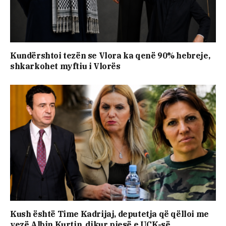
Kundërshtoi tezën se Vlora ka qenë 90% hebreje,
shkarkohet myftiu i Vlorës
Kush është Time Kadrijaj, deputetja që qëlloi me
vezë Albin Kurtin, dikur pjesë e UÇK-së