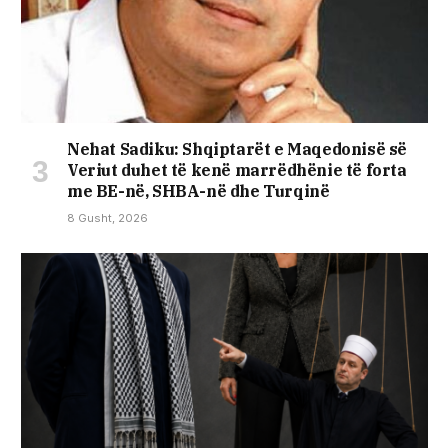
Nehat Sadiku: Shqiptarët e Maqedonisë së
Veriut duhet të kenë marrëdhënie të forta
me BE-në, SHBA-në dhe Turqinë
8 Gusht, 2026