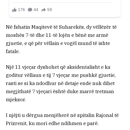
Në fshatin Maqitevë të Suharekës, dy vëllëzër të
moshës 7-të dhe 11-të lojën e bënë me armë
gjuetie, e që për vëllain e vogël mund të ishte
fatale.
Një 11 vjeçar dyshohet që aksidentalisht e ka
goditur vëllaun e tij 7 vjeçar me pushkë gjuetie,
rasti se si ka ndodhur në detaje ende nuk dihet
megjithatë 7 vjeçari është duke marrë tretman
mjeksor.
I njëjti u dërgua menjëherë në spitalin Rajonal të
Prizrenit, ku mori edhe ndihmen e parë.