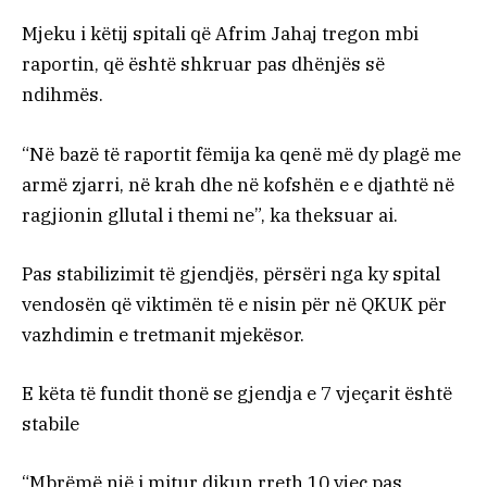
Mjeku i këtij spitali që Afrim Jahaj tregon mbi
raportin, që është shkruar pas dhënjës së
ndihmës.
“Në bazë të raportit fëmija ka qenë më dy plagë me
armë zjarri, në krah dhe në kofshën e e djathtë në
ragjionin gllutal i themi ne”, ka theksuar ai.
Pas stabilizimit të gjendjës, përsëri nga ky spital
vendosën që viktimën të e nisin për në QKUK për
vazhdimin e tretmanit mjekësor.
E këta të fundit thonë se gjendja e 7 vjeçarit është
stabile
“Mbrëmë një i mitur dikun rreth 10 vjeç pas