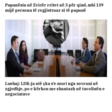
Papunësia në Zvicër rritet në 3 për qind, mbi 139
mijë persona të regjistruar si të papunë
Lushaj: LDK-ja atë çka s’e mori nga sovrani në
zgjedhje, po e kërkon me shantazh në tavolinën e
negociatave