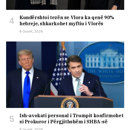
Kundërshtoi tezën se Vlora ka qenë 90%
hebreje, shkarkohet myftiu i Vlorës
8 Gusht, 2026
Ish-avokati personal i Trumpit konfirmohet
si Prokuror i Përgjithshëm i SHBA-së
8 Gusht, 2026