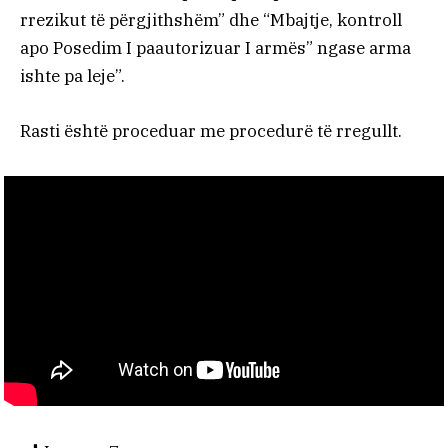
rrezikut të përgjithshëm” dhe “Mbajtje, kontroll
apo Posedim I paautorizuar I armës” ngase arma
ishte pa leje”.
Rasti është proceduar me procedurë të rregullt.