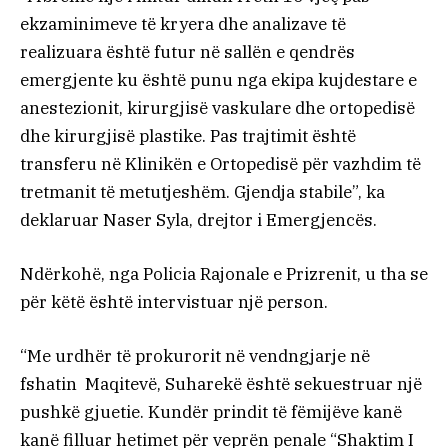
ekzaminimeve të kryera dhe analizave të
realizuara është futur në sallën e qendrës
emergjente ku është punu nga ekipa kujdestare e
anestezionit, kirurgjisë vaskulare dhe ortopedisë
dhe kirurgjisë plastike. Pas trajtimit është
transferu në Klinikën e Ortopedisë për vazhdim të
tretmanit të metutjeshëm. Gjendja stabile”, ka
deklaruar Naser Syla, drejtor i Emergjencës.
Ndërkohë, nga Policia Rajonale e Prizrenit, u tha se
për këtë është intervistuar një person.
“Me urdhër të prokurorit në vendngjarje në
fshatin Maqitevë, Suharekë është sekuestruar një
pushkë gjuetie. Kundër prindit të fëmijëve kanë
kanë filluar hetimet për veprën penale “Shaktim I