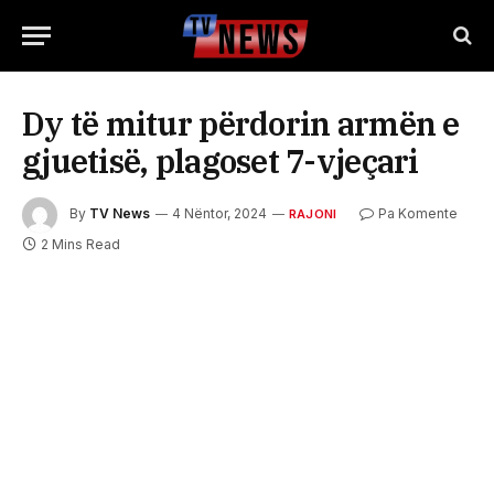
Dy të mitur përdorin armën e
gjuetisë, plagoset 7-vjeçari
By
TV News
4 Nëntor, 2024
Pa Komente
RAJONI
2 Mins Read