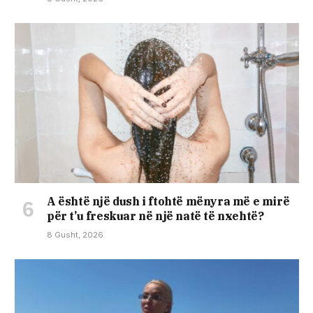
A është një dush i ftohtë mënyra më e mirë
për t’u freskuar në një natë të nxehtë?
8 Gusht, 2026