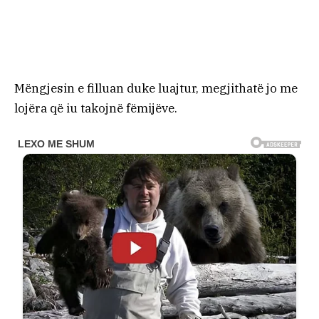
Mëngjesin e filluan duke luajtur, megjithatë jo me
lojëra që iu takojnë fëmijëve.