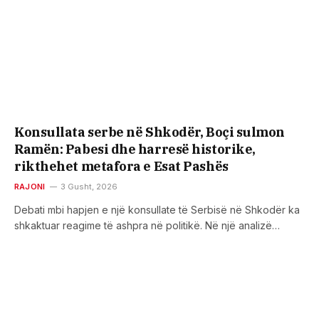
Konsullata serbe në Shkodër, Boçi sulmon
Ramën: Pabesi dhe harresë historike,
rikthehet metafora e Esat Pashës
RAJONI
3 Gusht, 2026
Debati mbi hapjen e një konsullate të Serbisë në Shkodër ka
shkaktuar reagime të ashpra në politikë. Në një analizë…