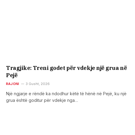
Tragjike: Treni godet për vdekje një grua në
Pejë
RAJONI
3 Gusht, 2026
Një ngjarje e rëndë ka ndodhur këtë të hënë në Pejë, ku një
grua është goditur për vdekje nga…