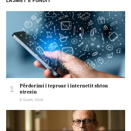
LAJMET E FUNDIT
Përdorimi i tepruar i internetit shton
stresin
6 Gusht, 2026