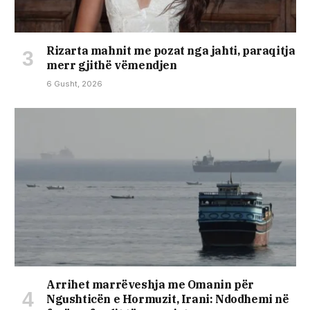
Rizarta mahnit me pozat nga jahti, paraqitja
merr gjithë vëmendjen
6 Gusht, 2026
Arrihet marrëveshja me Omanin për
Ngushticën e Hormuzit, Irani: Ndodhemi në