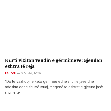
Kurti viziton vendin e gërmimeve: Gjenden
eshtra të reja
RAJONI
3 Gusht, 2026
“Do të vazhdojnë këto gërmime edhe shumë javë dhe
ndoshta edhe shumë muaj, meqenëse eshtrat e gjetura janë
shumë të…