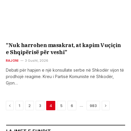
“Nuk harrohen masakrat, at kapim Vuçiçin
e Shqipërisë për veshi”
RAJONI
3 Gusht, 2026
Debati për hapjen e një konsullate serbe në Shkodër vijon të
prodhojë reagime. Kreu i Partisë Komuniste në Shkodër,
Gjon…
Previous
Next
…
1
2
3
4
5
6
983