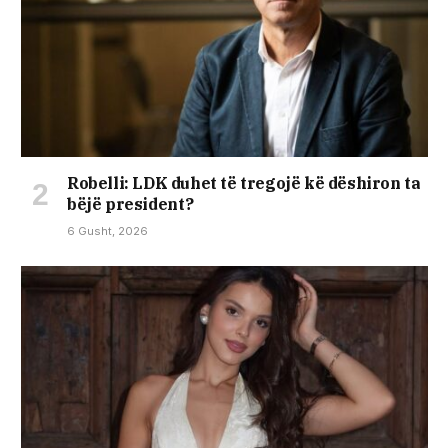
Robelli: LDK duhet të tregojë kë dëshiron ta
bëjë president?
6 Gusht, 2026