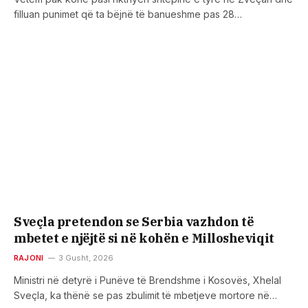
filluan punimet që ta bëjnë të banueshme pas 28…
Sveçla pretendon se Serbia vazhdon të
mbetet e njëjtë si në kohën e Millosheviqit
RAJONI
3 Gusht, 2026
Ministri në detyrë i Punëve të Brendshme i Kosovës, Xhelal
Sveçla, ka thënë se pas zbulimit të mbetjeve mortore në…