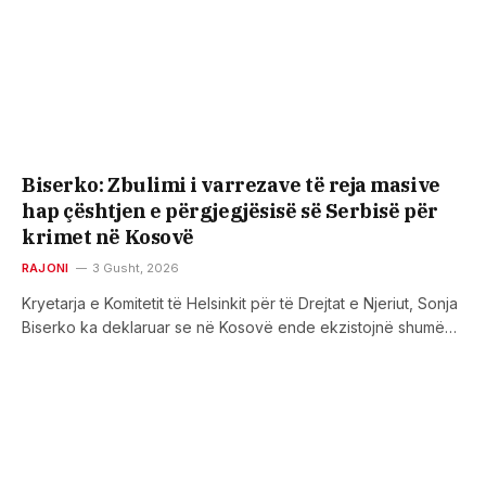
Biserko: Zbulimi i varrezave të reja masive
hap çështjen e përgjegjësisë së Serbisë për
krimet në Kosovë
RAJONI
3 Gusht, 2026
Kryetarja e Komitetit të Helsinkit për të Drejtat e Njeriut, Sonja
Biserko ka deklaruar se në Kosovë ende ekzistojnë shumë…