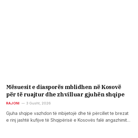
Mësuesit e diasporës mblidhen në Kosovë
për të ruajtur dhe zhvilluar gjuhën shqipe
RAJONI
3 Gusht, 2026
Gjuha shqipe vazhdon të mbijetojë dhe të përcillet te brezat
e rinj jashtë kufijve të Shqipërisë e Kosovës falë angazhimit…