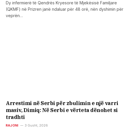
Dy infermierë të Qendrës Kryesore të Mjekësisë Familjare
(QKMF) në Prizren janë ndaluar për 48 orë, nën dyshimin për
veprën…
Arrestimi në Serbi për zbulimin e një varri
masiv, Dimiq: Në Serbi e vërteta dënohet si
tradhti
RAJONI
3 Gusht, 2026