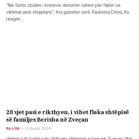
“Në Serbi zbulimi i krimeve dënohet vetëm për faktin se
viktimat janë shqiptarë”, tha gazetari serb Radomiq Dimiq. Ky
reagim…
28 vjet pasi e rikthyen, i vihet flaka shtëpisë
së familjes Berisha në Zveçan
RAJONI
3 Gusht, 2026
Vetëm pak kohë pasi rikthyen shtëpinë e tyre në Zveçan dhe