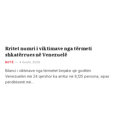
Rritet numri i viktimave nga tërmeti
shkatërrues në Venezuelë
BOTË
4 Gusht, 2026
Bilanci i viktimave nga tërmetet binjake që goditën
Venezuelën më 24 qershor ka arritur në 6,125 persona, sipas
përditësimit më…