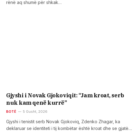
rënë aq shumë për shkak…
Gjyshi i Novak Gjokoviqit: “Jam kroat, serb
nuk kam qenë kurrë”
BOTË
5 Gusht, 2026
Gjyshi i tenistit serb Novak Gjokoviq, Zdenko Zhagar, ka
deklaruar se identiteti i tij kombëtar është kroat dhe se gjatë…