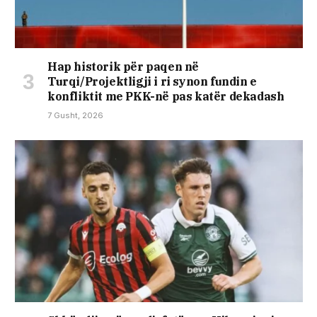
Hap historik për paqen në
Turqi/Projektligji i ri synon fundin e
konfliktit me PKK-në pas katër dekadash
7 Gusht, 2026