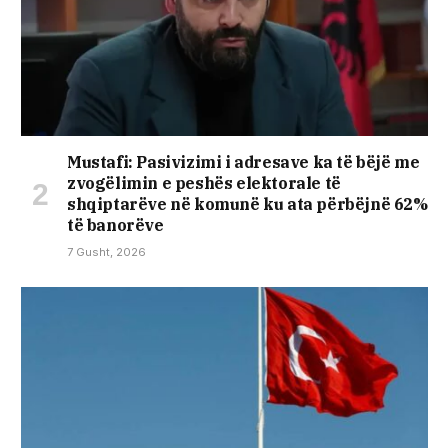
Mustafi: Pasivizimi i adresave ka të bëjë me
zvogëlimin e peshës elektorale të
shqiptarëve në komunë ku ata përbëjnë 62%
të banorëve
7 Gusht, 2026