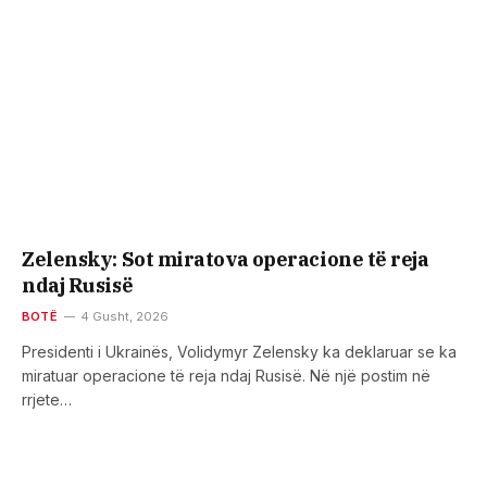
Zelensky: Sot miratova operacione të reja
ndaj Rusisë
BOTË
4 Gusht, 2026
Presidenti i Ukrainës, Volidymyr Zelensky ka deklaruar se ka
miratuar operacione të reja ndaj Rusisë. Në një postim në
rrjete…