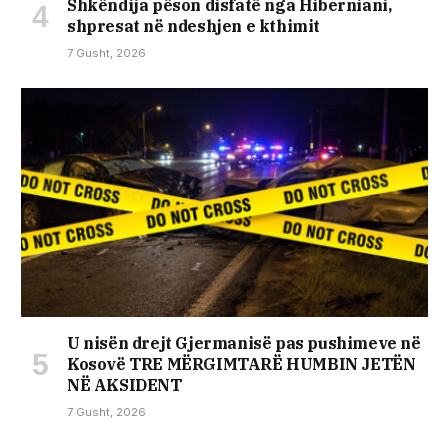
Shkëndija pëson disfatë nga Hiberniani,
shpresat në ndeshjen e kthimit
7 Gusht, 2026
U nisën drejt Gjermanisë pas pushimeve në
Kosovë TRE MËRGIMTARË HUMBIN JETËN
NË AKSIDENT
7 Gusht, 2026