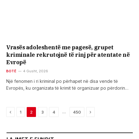
Vrasës adoleshentë me pagesë, grupet
kriminale rekrutojnë të rinj për atentate në
Evropë
BOTË
4 Gusht, 2026
Një fenomen i ri kriminal po përhapet në disa vende të
Evropës, ku organizata të krimit të organizuar po përdorin…
Previous
Next
…
1
2
3
4
450