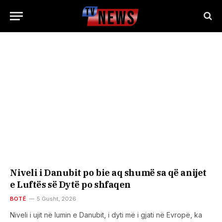
Niveli i Danubit po bie aq shumë sa që anijet
e Luftës së Dytë po shfaqen
BOTË
5 Gusht, 2026
Niveli i ujit në lumin e Danubit, i dyti më i gjati në Evropë, ka