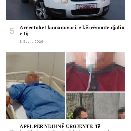
Arrestohet kumanovari, e kërcënonte djalin
e tij
8 Gusht, 2026
APEL PËR NDIHMË URGJENTE: Të