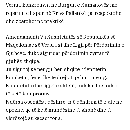
Veriut, konkretisht në Burgun e Kumanovës me
repartin e hapur në Kriva Pallankë, po respektohet
dhe zbatohet në praktikë
Amendamenti V i Kushtetutës së Republikës së
Maqedonisë së Veriut, si dhe Ligji për Përdorimin e
Gjuhëve, duke siguruar përdorimin zyrtar të
gjuhës shqipe.
Ju siguroj se për gjuhën shqipe, identitetin
kombëtar, fenë dhe të drejtat që burojnë nga
Kushtetuta dhe ligjet e shtetit, nuk ka dhe nuk do
të ketë kompromis.
Ndërsa opozitës i dëshiroj një qëndrim të gjatë në
opozitë, që të ketë mundësinë t’i shohë dhe t’i
vlerësojë sukseset tona.