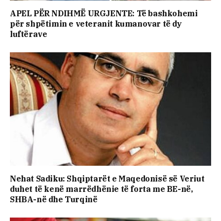
APEL PËR NDIHMË URGJENTE: Të bashkohemi
për shpëtimin e veteranit kumanovar të dy
luftërave
Nehat Sadiku: Shqiptarët e Maqedonisë së Veriut
duhet të kenë marrëdhënie të forta me BE-në,
SHBA-në dhe Turqinë