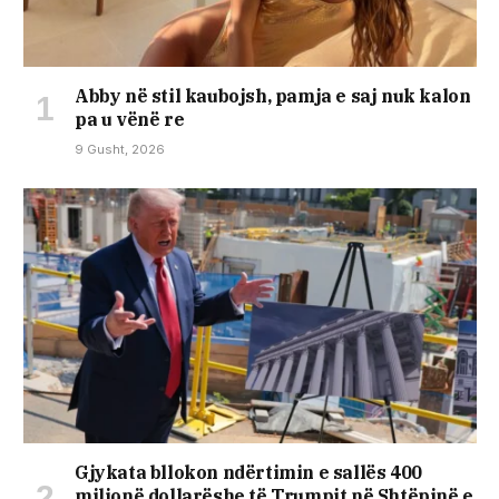
Abby në stil kaubojsh, pamja e saj nuk kalon
pa u vënë re
9 Gusht, 2026
Gjykata bllokon ndërtimin e sallës 400
milionë dollarëshe të Trumpit në Shtëpinë e