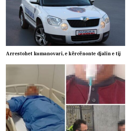
Arrestohet kumanovari, e kërcënonte djalin e tij