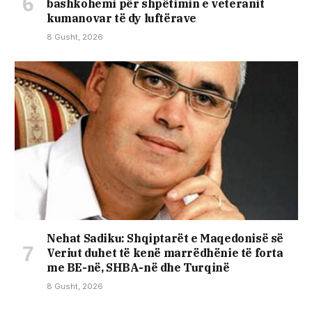
bashkohemi për shpëtimin e veteranit
kumanovar të dy luftërave
8 Gusht, 2026
Nehat Sadiku: Shqiptarët e Maqedonisë së
Veriut duhet të kenë marrëdhënie të forta
me BE-në, SHBA-në dhe Turqinë
8 Gusht, 2026