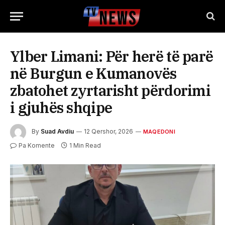
Ylber Limani: Për herë të parë
në Burgun e Kumanovës
zbatohet zyrtarisht përdorimi
i gjuhës shqipe
By
Suad Avdiu
12 Qershor, 2026
MAQEDONI
Pa Komente
1 Min Read