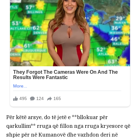
Për këtë arsye, do të jetë e **bllokuar për
qarkullim** rruga që fillon nga rruga kryesore që
shpie për në Kumanovë dhe vazhdon deri në