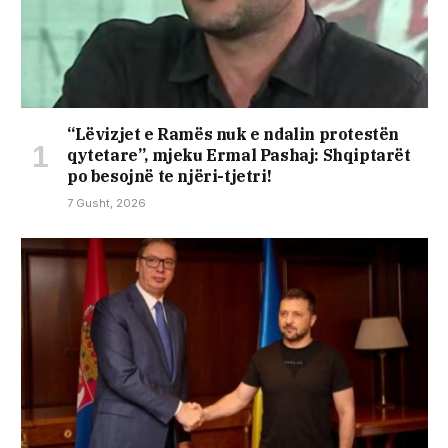
“Lëvizjet e Ramës nuk e ndalin protestën
qytetare”, mjeku Ermal Pashaj: Shqiptarët
po besojnë te njëri-tjetri!
7 Gusht, 2026