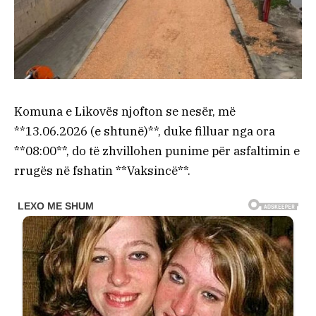
Komuna e Likovës njofton se nesër, më
**13.06.2026 (e shtunë)**, duke filluar nga ora
**08:00**, do të zhvillohen punime për asfaltimin e
rrugës në fshatin **Vaksincë**.