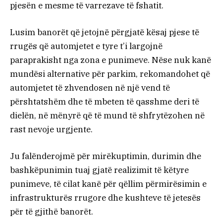
pjesën e mesme të varrezave të fshatit.
Lusim banorët që jetojnë përgjatë kësaj pjese të
rrugës që automjetet e tyre t’i largojnë
paraprakisht nga zona e punimeve. Nëse nuk kanë
mundësi alternative për parkim, rekomandohet që
automjetet të zhvendosen në një vend të
përshtatshëm dhe të mbeten të qasshme deri të
dielën, në mënyrë që të mund të shfrytëzohen në
rast nevoje urgjente.
Ju falënderojmë për mirëkuptimin, durimin dhe
bashkëpunimin tuaj gjatë realizimit të këtyre
punimeve, të cilat kanë për qëllim përmirësimin e
infrastrukturës rrugore dhe kushteve të jetesës
për të gjithë banorët.