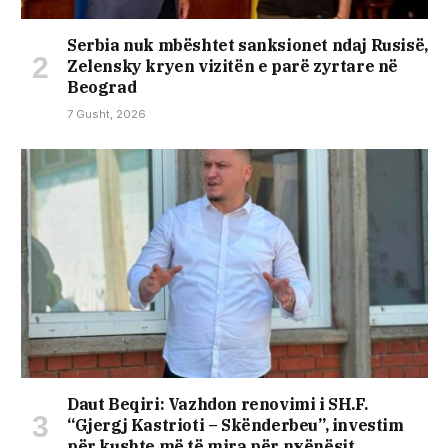
Serbia nuk mbështet sanksionet ndaj Rusisë,
Zelensky kryen vizitën e parë zyrtare në
Beograd
7 Gusht, 2026
Daut Beqiri: Vazhdon renovimi i SH.F.
“Gjergj Kastrioti – Skënderbeu”, investim
për kushte më të mira për nxënësit