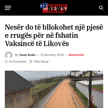
Nesër do të bllokohet një pjesë
e rrugës për në fshatin
Vaksincë të Likovës
By
Suad Avdiu
12 Qershor, 2026
MAQEDONI
Pa Komente
1 Min Read