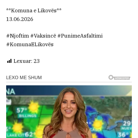
**Komuna e Likovës**
13.06.2026
#Njoftim #Vaksincë #PunimeAsfaltimi
#KomunaELikovës
Lexuar:
23