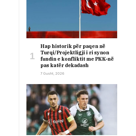
Hap historik për paqen në
Turqi/Projektligji i ri synon
fundin e konfliktit me PKK-në
pas katër dekadash
7 Gusht, 2026