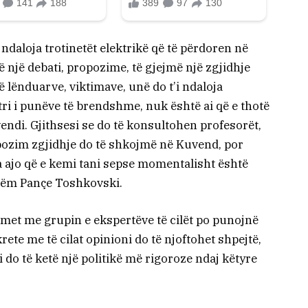
ndaloja trotinetët elektrikë që të përdoren në
ë një debati, propozime, të gjejmë një zgjidhje
ë lënduarve, viktimave, unë do t’i ndaloja
tri i punëve të brendshme, nuk është ai që e thotë
uvendi. Gjithsesi se do të konsultohen profesorët,
pozim zgjidhje do të shkojmë në Kuvend, por
ga ajo që e kemi tani sepse momentalisht është
shëm Pançe Toshkovski.
timet me grupin e ekspertëve të cilët po punojnë
te me të cilat opinioni do të njoftohet shpejtë,
i do të ketë një politikë më rigoroze ndaj këtyre