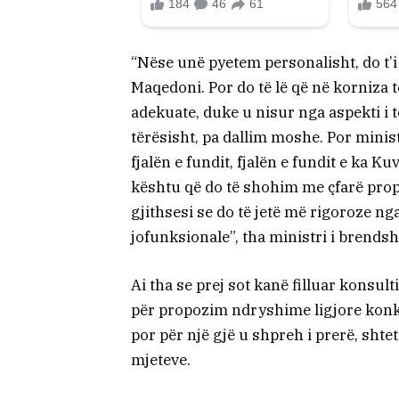
“Nëse unë pyetem personalisht, do t’i 
Maqedoni. Por do të lë që në korniza t
adekuate, duke u nisur nga aspekti i t
tërësisht, pa dallim moshe. Por minis
fjalën e fundit, fjalën e fundit e ka K
kështu që do të shohim me çfarë pro
gjithsesi se do të jetë më rigoroze n
jofunksionale”, tha ministri i brend
Ai tha se prej sot kanë filluar konsul
për propozim ndryshime ligjore konkre
por për një gjë u shpreh i prerë, shtet
mjeteve.