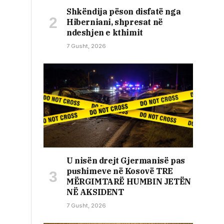
Shkëndija pëson disfatë nga
Hiberniani, shpresat në
ndeshjen e kthimit
7 Gusht, 2026
U nisën drejt Gjermanisë pas
pushimeve në Kosovë TRE
MËRGIMTARË HUMBIN JETËN
NË AKSIDENT
7 Gusht, 2026