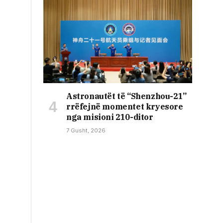
Astronautët të “Shenzhou-21”
rrëfejnë momentet kryesore
nga misioni 210-ditor
7 Gusht, 2026