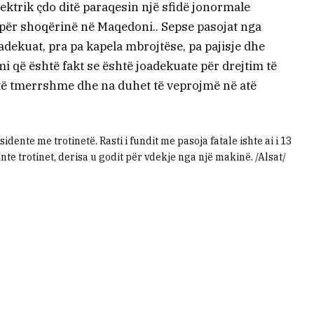
lektrik çdo ditë paraqesin një sfidë jonormale
për shoqërinë në Maqedoni.. Sepse pasojat nga
oadekuat, pra pa kapela mbrojtëse, pa pajisje dhe
i që është fakt se është joadekuate për drejtim të
në të tmerrshme dhe na duhet të veprojmë në atë
dente me trotinetë. Rasti i fundit me pasoja fatale ishte ai i 13
onte trotinet, derisa u godit për vdekje nga një makinë. /Alsat/