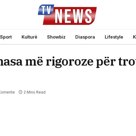
Sport
Kulturë
Showbiz
Diaspora
Lifestyle
K
sa më rigoroze për tro
Komente
2 Mins Read