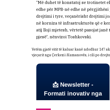
“Më duhet të konstatoj se trotinetet e
edhe për MPB-në edhe në përgjithësi 
drejtimi i tyre, veçanërisht drejtimi j
në korniza të infrastrukturës që e kem
atij lloji mjetesh, vërtetë pasojat ja
pjesë“, nënvizoi Toshkovski.
Vetëm gjatë vitit të kaluar kanë ndodhur 147 aksi
vjeçarit nga Çerkezi i Kumanovës, i cili po drejt