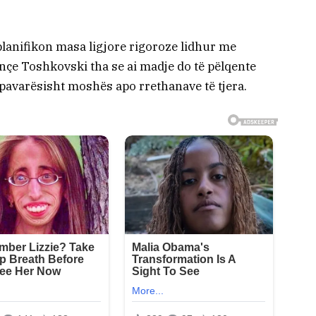
lanifikon masa ligjore rigoroze lidhur me
ançe Toshkovski tha se ai madje do të pëlqente
 pavarësisht moshës apo rrethanave të tjera.