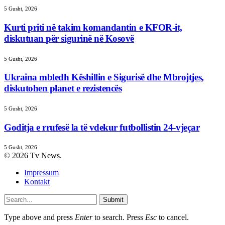
5 Gusht, 2026
Kurti priti në takim komandantin e KFOR-it,
diskutuan për sigurinë në Kosovë
5 Gusht, 2026
Ukraina mbledh Këshillin e Sigurisë dhe Mbrojtjes,
diskutohen planet e rezistencës
5 Gusht, 2026
Goditja e rrufesë la të vdekur futbollistin 24-vjeçar
5 Gusht, 2026
© 2026 Tv News.
Impressum
Kontakt
Submit
Type above and press
Enter
to search. Press
Esc
to cancel.