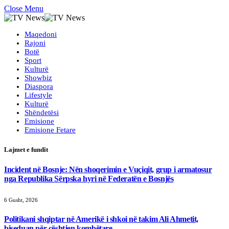
Close Menu
Maqedoni
Rajoni
Botë
Sport
Kulturë
Showbiz
Diaspora
Lifestyle
Kulturë
Shëndetësi
Emisione
Emisione Fetare
Lajmet e fundit
Incident në Bosnje: Nën shoqerimin e Vuçiqit, grup i armatosur
nga Republika Sërpska hyri në Federatën e Bosnjës
6 Gusht, 2026
Politikani shqiptar në Amerikë i shkoi në takim Ali Ahmetit,
biseduan për çështjen kombëtare