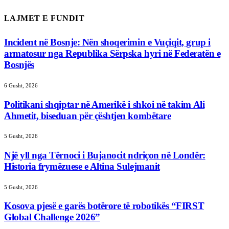
LAJMET E FUNDIT
Incident në Bosnje: Nën shoqerimin e Vuçiqit, grup i
armatosur nga Republika Sërpska hyri në Federatën e
Bosnjës
6 Gusht, 2026
Politikani shqiptar në Amerikë i shkoi në takim Ali
Ahmetit, biseduan për çështjen kombëtare
5 Gusht, 2026
Një yll nga Tërnoci i Bujanocit ndriçon në Londër:
Historia frymëzuese e Altina Sulejmanit
5 Gusht, 2026
Kosova pjesë e garës botërore të robotikës “FIRST
Global Challenge 2026”