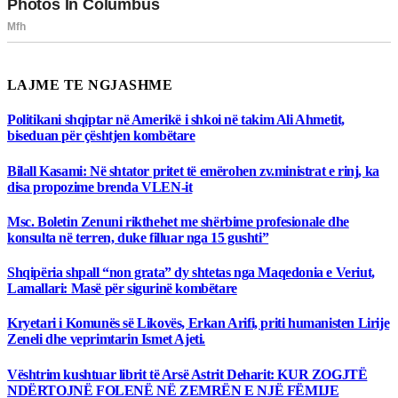
LAJME TE NGJASHME
Politikani shqiptar në Amerikë i shkoi në takim Ali Ahmetit,
biseduan për çështjen kombëtare
Bilall Kasami: Në shtator pritet të emërohen zv.ministrat e rinj, ka
disa propozime brenda VLEN-it
Msc. Boletin Zenuni rikthehet me shërbime profesionale dhe
konsulta në terren, duke filluar nga 15 gushti”
Shqipëria shpall “non grata” dy shtetas nga Maqedonia e Veriut,
Lamallari: Masë për sigurinë kombëtare
Kryetari i Komunës së Likovës, Erkan Arifi, priti humanisten Lirije
Zeneli dhe veprimtarin Ismet Ajeti.
Vështrim kushtuar librit të Arsë Astrit Deharit: KUR ZOGJTË
NDËRTOJNË FOLENË NË ZEMRËN E NJË FËMIJE