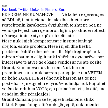
Share
Facebook
Twitter
LinkedIn
Pinterest
Email
BDI-DEGA NE KUMANOVE
Në kohën e qeverisjes
së BDI-së, institucionet lokale dhe shtetërore
respektonin karakterin dygjuhësh të shtetit. Sot, në
vend që të jesh zëri që mbron ligjin, po shndërrohesh
në arsyetimin e atyre që e shkelin atë.
Nëse nuk i njeh kompetencat e institucionit që
drejton, është problem. Nëse i njeh dhe hesht,
problemi është edhe më i madh. Një drejtor që nuk
mbron zbatimin e ligjit nuk i shërben qytetarëve, por
interesave të atyre që e kanë vendosur në atë pozitë.
Granit, Kumanova nuk harron. Nuk harron
premtimet e tua, nuk harron paraqitjet e tua VETËM
në kohë ZGJEDHJESH dhe nuk harron ata që për
poste harrojnë qytetin e tyre. Vendlindja nuk kujtohet
vetëm kur duhen VOTA; ajo përfaqësohet çdo ditë, me
qëndrim dhe përgjegjësi.
Granit Osmani, para se të japësh leksione, shiko
faktet. Sepse fotografitë nuk gënjejnë, dokumentet