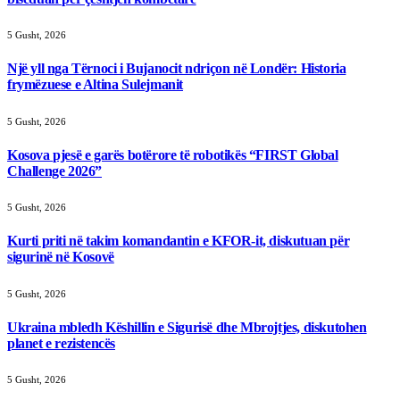
5 Gusht, 2026
Një yll nga Tërnoci i Bujanocit ndriçon në Londër: Historia
frymëzuese e Altina Sulejmanit
5 Gusht, 2026
Kosova pjesë e garës botërore të robotikës “FIRST Global
Challenge 2026”
5 Gusht, 2026
Kurti priti në takim komandantin e KFOR-it, diskutuan për
sigurinë në Kosovë
5 Gusht, 2026
Ukraina mbledh Këshillin e Sigurisë dhe Mbrojtjes, diskutohen
planet e rezistencës
5 Gusht, 2026