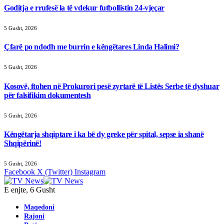
Goditja e rrufesë la të vdekur futbollistin 24-vjeçar
5 Gusht, 2026
Çfarë po ndodh me burrin e këngëtares Linda Halimi?
5 Gusht, 2026
Kosovë, ftohen në Prokurori pesë zyrtarë të Listës Serbe të dyshuar
për falsifikim dokumentesh
5 Gusht, 2026
Këngëtarja shqiptare i ka bë dy greke për spital, sepse ia shanë
Shqipërinë!
5 Gusht, 2026
Facebook
X (Twitter)
Instagram
E enjte, 6 Gusht
Maqedoni
Rajoni