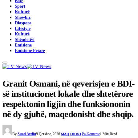
Botë
Sport
Kulturë
Showbiz
Diaspora
Lifestyle
Kulturë
Shëndetësi
Emisione
Emisione Fetare
Granit Osmani, në qeverisjen e BDI-
së institucionet lokale dhe shtetërore
respektonin ligjin dhe funksiononin
në dy gjuhë, maqedonisht dhe shqip.
By
Suad Avdiu
9 Qershor, 2026
Pa Komente
1 Min Read
MAQEDONI