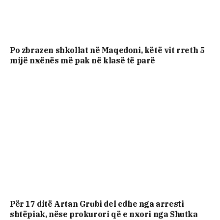
Po zbrazen shkollat në Maqedoni, këtë vit rreth 5
mijë nxënës më pak në klasë të parë
Për 17 ditë Artan Grubi del edhe nga arresti
shtëpiak, nëse prokurori që e nxori nga Shutka