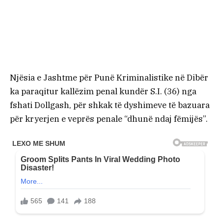
Njësia e Jashtme për Punë Kriminalistike në Dibër
ka paraqitur kallëzim penal kundër S.I. (36) nga
fshati Dollgash, për shkak të dyshimeve të bazuara
për kryerjen e veprës penale “dhunë ndaj fëmijës”.