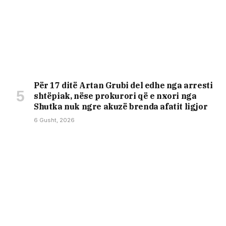
Për 17 ditë Artan Grubi del edhe nga arresti
shtëpiak, nëse prokurori që e nxori nga
Shutka nuk ngre akuzë brenda afatit ligjor
6 Gusht, 2026