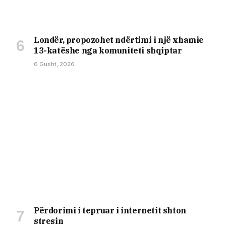
Londër, propozohet ndërtimi i një xhamie
13-katëshe nga komuniteti shqiptar
6 Gusht, 2026
Përdorimi i tepruar i internetit shton
stresin