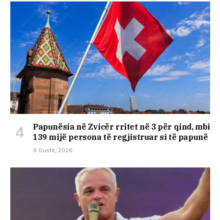
Papunësia në Zvicër rritet në 3 për qind, mbi
139 mijë persona të regjistruar si të papunë
9 Gusht, 2026