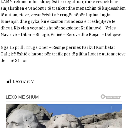
LAMM rekomandon shpejtësi të rregulluar, duke respektuar
sinjalistikën e vendosur të trafikut dhe menaxhim të kujdesshëm
të automjeteve, veçanërisht në rrugët nëpër lugina, lugina
lumenjsh dhe gryka, ku ekziston mundësia e rrëshqitjeve të
dheut. Kjo vlen veçanërisht për seksionet Katllanovë – Veles,
Mavrovë – Dibër – Strugë, Vinicë – Berovë dhe Koçan – Dellçevë.
Nga 15 prilli, rruga Ohër – Resnjë përmes Parkut Kombëtar
Galiçicë është e hapur për trafik për të gjitha llojet e automjeteve
deri në 3.5 ton.
Lexuar:
7