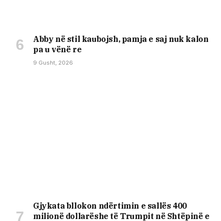
Abby në stil kaubojsh, pamja e saj nuk kalon
pa u vënë re
9 Gusht, 2026
Gjykata bllokon ndërtimin e sallës 400
milionë dollarëshe të Trumpit në Shtëpinë e