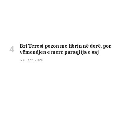
Bri Teresi pozon me librin në dorë, por
vëmendjen e merr paraqitja e saj
8 Gusht, 2026