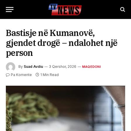
Bastisje në Kumanovë,
gjendet drogë – ndalohet një
person
By
Suad Avdiu
3 Qershor, 2026
MAQEDONI
Pa Komente
1 Min Read