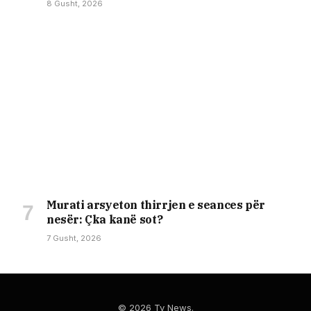
8 Gusht, 2026
Murati arsyeton thirrjen e seances për
nesër: Çka kanë sot?
7 Gusht, 2026
© 2026 Tv News.