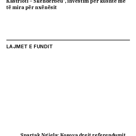
Kastrioti – Skënderbeu”, investim për kushte më
të mira për nxënësit
LAJMET E FUNDIT
Spartak Ngjela: Kosova drejt referendumit