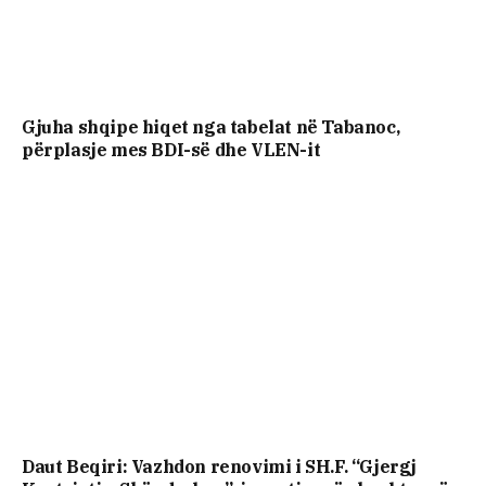
Gjuha shqipe hiqet nga tabelat në Tabanoc,
përplasje mes BDI-së dhe VLEN-it
Daut Beqiri: Vazhdon renovimi i SH.F. “Gjergj