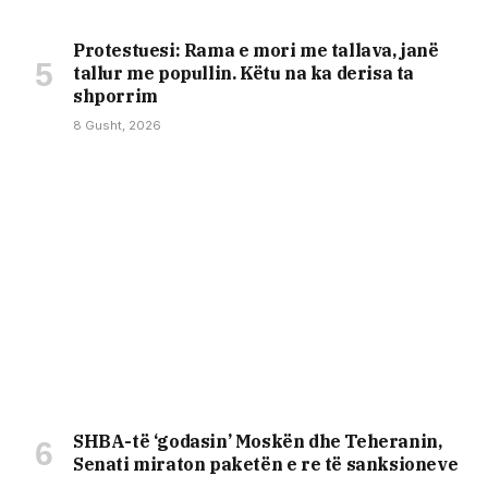
Protestuesi: Rama e mori me tallava, janë
tallur me popullin. Këtu na ka derisa ta
shporrim
8 Gusht, 2026
SHBA-të ‘godasin’ Moskën dhe Teheranin,
Senati miraton paketën e re të sanksioneve