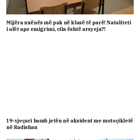
Mijëra nxënës më pak në klasë të parë! Nataliteti
i ulët apo emigrimi, cila është arsyeja?!
19-vjeçari humb jetën në aksident me motoçikletë
në Radishan