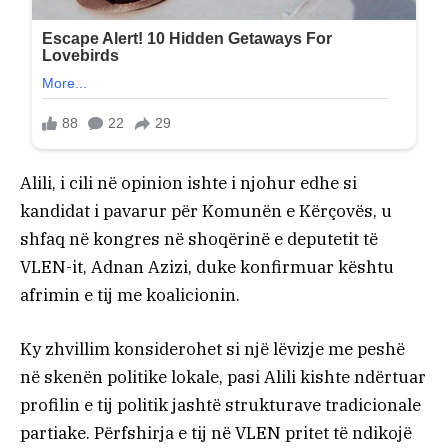
Alili, i cili në opinion ishte i njohur edhe si
kandidat i pavarur për Komunën e Kërçovës, u
shfaq në kongres në shoqërinë e deputetit të
VLEN-it, Adnan Azizi, duke konfirmuar kështu
afrimin e tij me koalicionin.
Ky zhvillim konsiderohet si një lëvizje me peshë
në skenën politike lokale, pasi Alili kishte ndërtuar
profilin e tij politik jashtë strukturave tradicionale
partiake. Përfshirja e tij në VLEN pritet të ndikojë