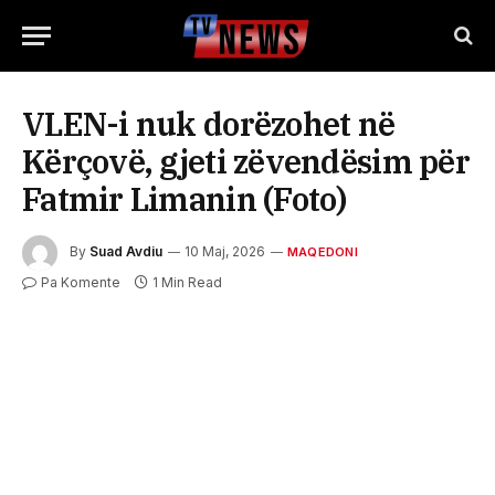
VLEN-i nuk dorëzohet në
Kërçovë, gjeti zëvendësim për
Fatmir Limanin (Foto)
By
Suad Avdiu
10 Maj, 2026
MAQEDONI
Pa Komente
1 Min Read