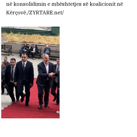
në konsolidimin e mbështetjes së koalicionit në
Kërçovë./ZYRTARE.net/