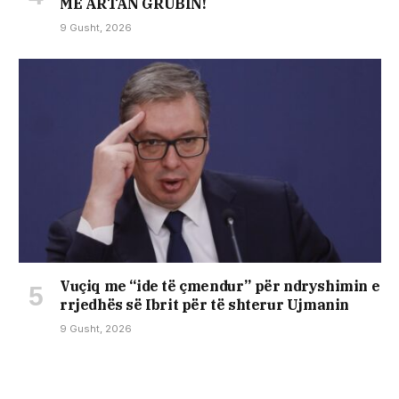
ME ARTAN GRUBIN!
9 Gusht, 2026
Vuçiq me “ide të çmendur” për ndryshimin e
rrjedhës së Ibrit për të shterur Ujmanin
9 Gusht, 2026