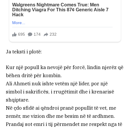
Ja teksti i plotë:
Kur një popull ka nevojë për forcë, lindin njerëz që
bëhen dritë për kombin.
Ali Ahmeti nuk ishte vetëm një lider, por një
simbol i sakrificës, i rrugëtimit dhe i krenarisë
shqiptare.
Në çdo sfidë ai qëndroi pranë popullit të vet, me
zemër, me vizion dhe me besim në të ardhmen.
Prandaj sot emri i tij përmendet me respekt nga të