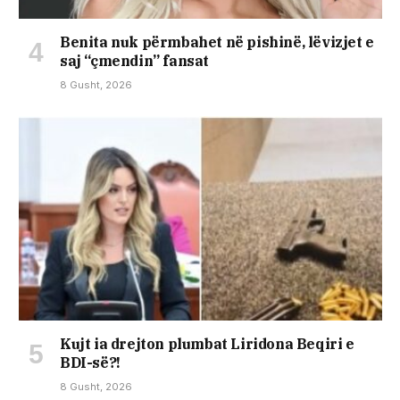
Benita nuk përmbahet në pishinë, lëvizjet e
saj “çmendin” fansat
8 Gusht, 2026
Kujt ia drejton plumbat Liridona Beqiri e
BDI-së?!
8 Gusht, 2026