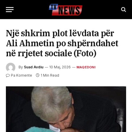
Një shkrim plot lëvdata për
Ali Ahmetin po shpërndahet
në rrjetet sociale (Foto)
By
Suad Avdiu
10 Maj, 2026
MAQEDONI
Pa Komente
1 Min Read