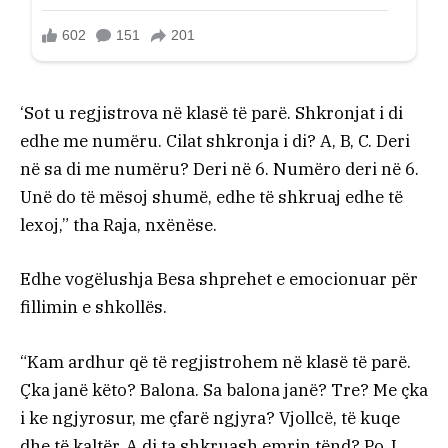
‘Sot u regjistrova në klasë të parë. Shkronjat i di
edhe me numëru. Cilat shkronja i di? A, B, C. Deri
në sa di me numëru? Deri në 6. Numëro deri në 6.
Unë do të mësoj shumë, edhe të shkruaj edhe të
lexoj,” tha Raja, nxënëse.
Edhe vogëlushja Besa shprehet e emocionuar për
fillimin e shkollës.
“Kam ardhur që të regjistrohem në klasë të parë.
Çka janë këto? Balona. Sa balona janë? Tre? Me çka
i ke ngjyrosur, me çfarë ngjyra? Vjollcë, të kuqe
dhe të kaltër. A di ta shkruash emrin tënd? Po. I