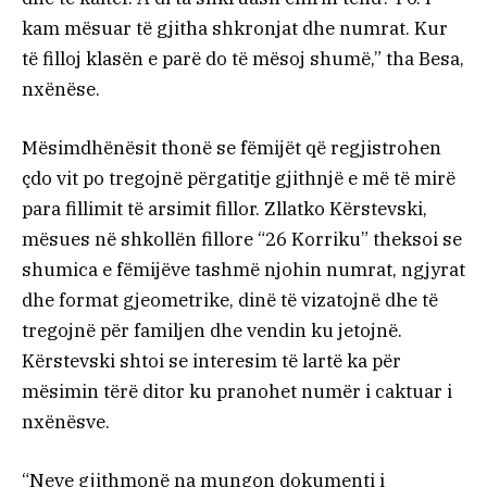
kam mësuar të gjitha shkronjat dhe numrat. Kur
të filloj klasën e parë do të mësoj shumë,” tha Besa,
nxënëse.
Mësimdhënësit thonë se fëmijët që regjistrohen
çdo vit po tregojnë përgatitje gjithnjë e më të mirë
para fillimit të arsimit fillor. Zllatko Kërstevski,
mësues në shkollën fillore “26 Korriku” theksoi se
shumica e fëmijëve tashmë njohin numrat, ngjyrat
dhe format gjeometrike, dinë të vizatojnë dhe të
tregojnë për familjen dhe vendin ku jetojnë.
Kërstevski shtoi se interesim të lartë ka për
mësimin tërë ditor ku pranohet numër i caktuar i
nxënësve.
“Neve gjithmonë na mungon dokumenti i