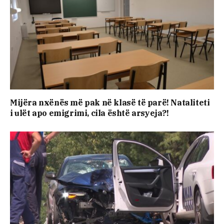
Mijëra nxënës më pak në klasë të parë! Nataliteti
i ulët apo emigrimi, cila është arsyeja?!