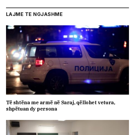
LAJME TE NGJASHME
Të shtëna me armë në Saraj, qëllohet vetura,
shpëtuan dy persona