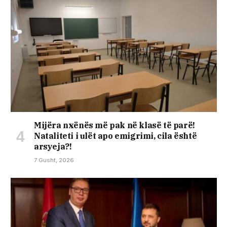
Mijëra nxënës më pak në klasë të parë!
Nataliteti i ulët apo emigrimi, cila është
arsyeja?!
7 Gusht, 2026