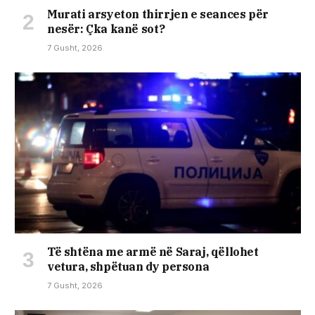
Murati arsyeton thirrjen e seances për
nesër: Çka kanë sot?
7 Gusht, 2026
Të shtëna me armë në Saraj, qëllohet
vetura, shpëtuan dy persona
7 Gusht, 2026