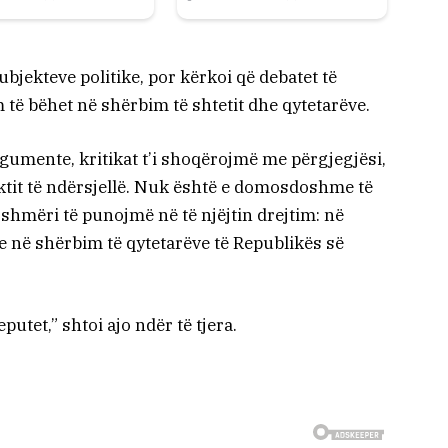
ubjekteve politike, por kërkoi që debatet të
të bëhet në shërbim të shtetit dhe qytetarëve.
argumente, kritikat t’i shoqërojmë me përgjegjësi,
ktit të ndërsjellë. Nuk është e domosdoshme të
hmëri të punojmë në të njëjtin drejtim: në
 në shërbim të qytetarëve të Republikës së
putet,” shtoi ajo ndër të tjera.