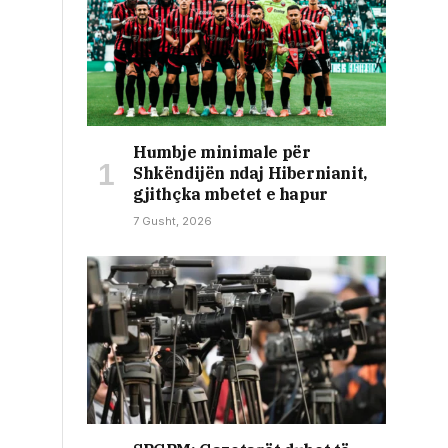
Humbje minimale për
Shkëndijën ndaj Hibernianit,
gjithçka mbetet e hapur
7 Gusht, 2026