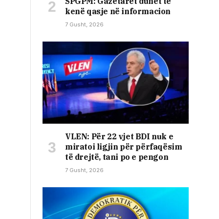
SPGPM: Gazetarët duhet të
kenë qasje në informacion
7 Gusht, 2026
VLEN: Për 22 vjet BDI nuk e
miratoi ligjin për përfaqësim
të drejtë, tani po e pengon
7 Gusht, 2026