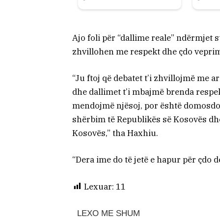
Ajo foli për “dallime reale” ndërmjet s
zhvillohen me respekt dhe çdo veprim 
“Ju ftoj që debatet t’i zhvillojmë me 
dhe dallimet t’i mbajmë brenda respe
mendojmë njësoj, por është domosdos
shërbim të Republikës së Kosovës dhe
Kosovës,” tha Haxhiu.
“Dera ime do të jetë e hapur për çdo de
Lexuar:
11