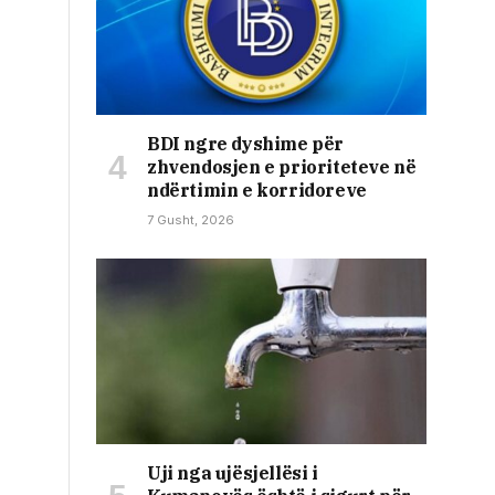
BDI ngre dyshime për
zhvendosjen e prioriteteve në
ndërtimin e korridoreve
7 Gusht, 2026
Uji nga ujësjellësi i