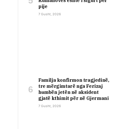
Kumanovës është i sigurt për
pije
7 Gusht, 2026
Familja konfirmon tragjedinë,
tre mërgimtarë nga Ferizaj
humbën jetën në aksident
gjatë kthimit për në Gjermani
7 Gusht, 2026