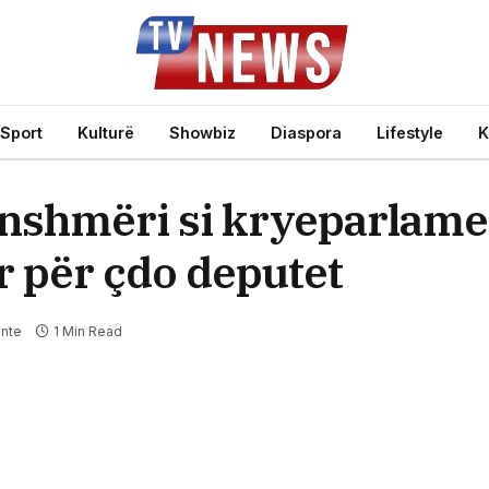
Sport
Kulturë
Showbiz
Diaspora
Lifestyle
K
nshmëri si kryeparlame
ur për çdo deputet
nte
1 Min Read