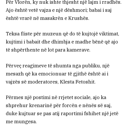
Për Vlorën, ky nuk ishte thjesht një lajm i rradhës.
Ajo është vetë vajza e një dëshmori; babai i saj
është vrarë në masakrën e Krushës.
Teksa fliste për muzeun që do të kujtojë viktimat,
kujtimi i babait dhe dhimbja e madhe bënë që ajo
të shpërthente në lot para kamerave.
Përveç reagimeve të shumta nga publiku, një
mesazh që ka emocionuar të gjithë është ai i
vajzës së moderatores, Klesta Fetoshit.
Përmes një postimi në rrjetet sociale, ajo ka
shprehur krenarinë për forcën e nënës së saj,
duke kujtuar se pas atij raportimi fshihet një jetë
me mungesa.