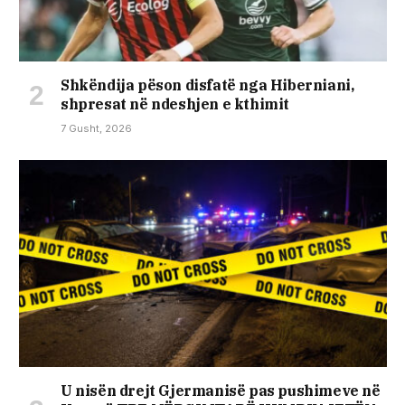
Shkëndija pëson disfatë nga Hiberniani,
shpresat në ndeshjen e kthimit
7 Gusht, 2026
U nisën drejt Gjermanisë pas pushimeve në