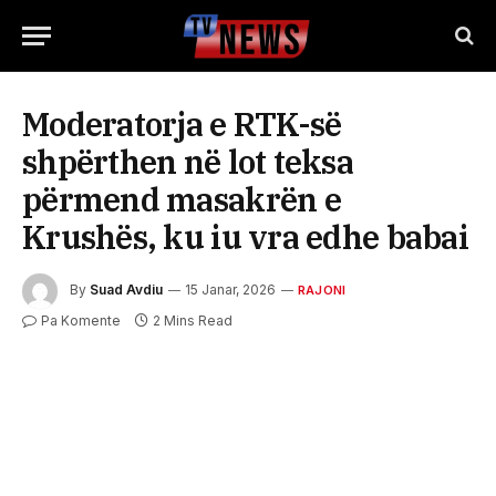
Moderatorja e RTK-së
shpërthen në lot teksa
përmend masakrën e
Krushës, ku iu vra edhe babai
By
Suad Avdiu
15 Janar, 2026
RAJONI
Pa Komente
2 Mins Read