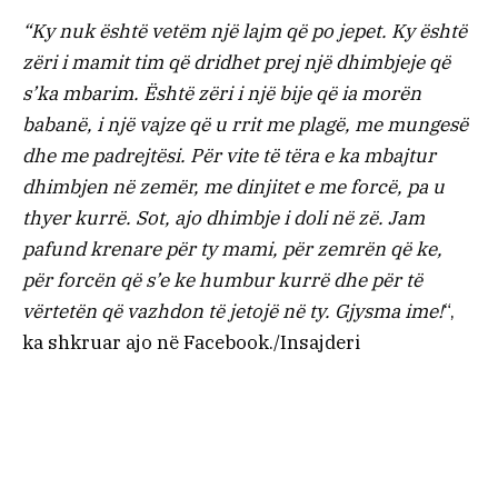
“Ky nuk është vetëm një lajm që po jepet. Ky është
zëri i mamit tim që dridhet prej një dhimbjeje që
s’ka mbarim. Është zëri i një bije që ia morën
babanë, i një vajze që u rrit me plagë, me mungesë
dhe me padrejtësi. Për vite të tëra e ka mbajtur
dhimbjen në zemër, me dinjitet e me forcë, pa u
thyer kurrë. Sot, ajo dhimbje i doli në zë. Jam
pafund krenare për ty mami, për zemrën që ke,
për forcën që s’e ke humbur kurrë dhe për të
vërtetën që vazhdon të jetojë në ty. Gjysma ime!
“,
ka shkruar ajo në Facebook./Insajderi