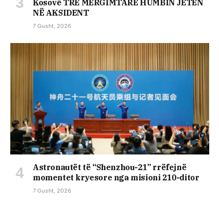
Kosovë TRE MËRGIMTARË HUMBIN JETËN
NË AKSIDENT
7 Gusht, 2026
Astronautët të “Shenzhou-21” rrëfejnë
momentet kryesore nga misioni 210-ditor
7 Gusht, 2026