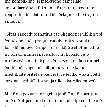
me komplikime, si infeksione bakteriale
sekondare dhe infeksione të traktit të poshtëm
respirator, të cilat mund të kërkojnë edhe trajtim
spitalor.
“Sipas raportit të Institutit të Shëndetit Publik gripi
është ende nën pragun e aktivitetit sezonal në
bazë të rasteve të raportuara, këtë e shohim edhe
në terren numri i pacientëve nuk i kalon ato
numra që janë tipik për këtë sezon, në fakt numri
është më i vogël në dallim me vitin e kaluar…
megjithatë pritet që pas festave të fillojë aktivitetit
sezonal i gripit”, tha Sanja Cilevska Mlladenovska.
Më të ekspozuar ndaj gripit janë fëmijët, pasi ata
janë më shpesh në kontakt me njëri-tjetrin dhe më