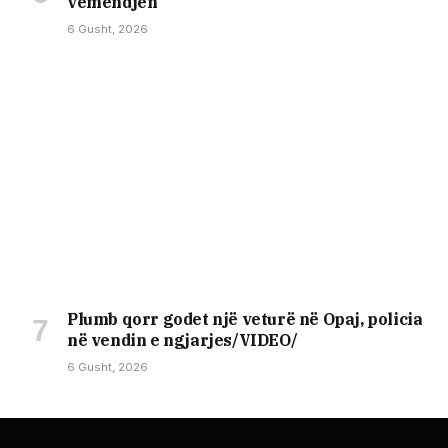
vëmendjen
6 Gusht, 2026
Plumb qorr godet një veturë në Opaj, policia
në vendin e ngjarjes/VIDEO/
6 Gusht, 2026