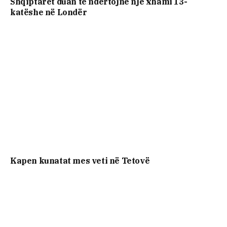
Shqiptarët duan të ndërtojnë një xhami 13-
katëshe në Londër
Kapen kunatat mes veti në Tetovë