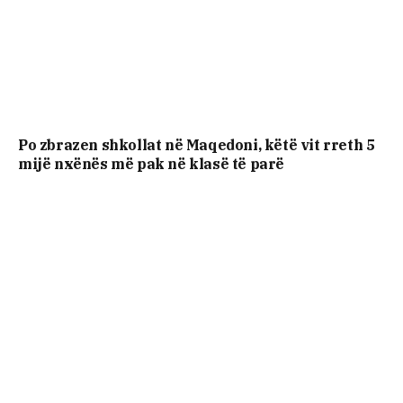
Po zbrazen shkollat në Maqedoni, këtë vit rreth 5
mijë nxënës më pak në klasë të parë