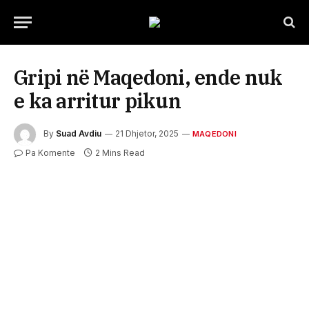
Gripi në Maqedoni, ende nuk
e ka arritur pikun
By
Suad Avdiu
21 Dhjetor, 2025
MAQEDONI
Pa Komente
2 Mins Read