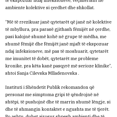
të ekspozuar ndaj infeksioneve, veçanërisht në
ambiente kolektive si çerdhet dhe shkollat.
“Më të rrezikuar janë qytetarët që janë në kolektive
të mbyllura, pra parasë gjithash fëmijët në çerdhe,
pasi kalojnë shumë kohë në grupe të mëdha, me
shumë fëmijë dhe fëmijët janë mjaft të ekspozuar
ndaj infeksioneve, më pas të moshuarit, qytetarët
me imunitet të dobët, qytetarët me probleme
kronike, pra këta kanë pasqyrë më serioze klinike”,
shtoi Sanja Cilevska Mlladenovska .
Instituti i Shëndetit Publik rekomandon që
personat me simptoma gripi të qëndrojnë në
shtëpi, të pushojnë dhe të marrin shumë lëngje, si
dhe të shmangin kontaktet e ngushta me të tjerët.
Po ashtu, duhet ajrosur shpesh ambienti dhe të