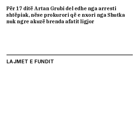
Për 17 ditë Artan Grubi del edhe nga arresti
shtëpiak, nëse prokurori që e nxori nga Shutka
nuk ngre akuzë brenda afatit ligjor
LAJMET E FUNDIT