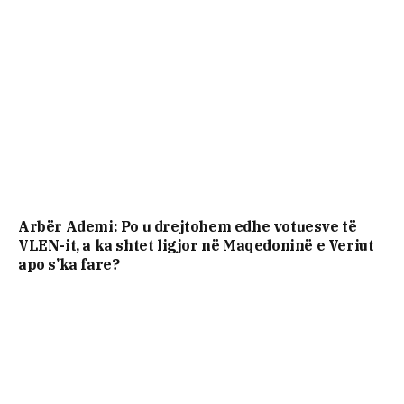
Arbër Ademi: Po u drejtohem edhe votuesve të
VLEN-it, a ka shtet ligjor në Maqedoninë e Veriut
apo s’ka fare?