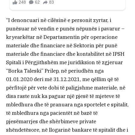
“I denoncuari në cilësinë e personit zyrtar, i
punësuar në vendin e punës nëpunës i pavarur –
kryearkëtar në Departamentin për operacione
materiale dhe financiare në Sektorin për punë
materiale dhe financiare dhe kontabilitet në IPSH
Spitali i Përgjithshëm me juridiksion të zgjeruar
“Borka Taleski” Prilep, në periudhën nga
01.01.2020 deri më 31.12.2021, me qëllim që të
përfitojë për vete dobi të paligjshme materiale, në
disa raste nuk ka paguar një pjesë të mjeteve të
mbledhura dhe të pranuara nga sportelet e spitalit,
të mbledhura nga pacientët në bazë të
pjesëmarrjes dhe shërbimeve private
shëndetësore, në llogarinë bankare të spitalit dhe i