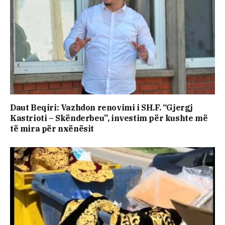
Daut Beqiri: Vazhdon renovimi i SH.F. “Gjergj
Kastrioti – Skënderbeu”, investim për kushte më
të mira për nxënësit