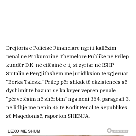
Drejtoria e Policisë Financiare ngriti kallëzim
penal në Prokurorinë Themelore Publike në Prilep
kundër D.K. në cilësinë e tij si zyrtar në ISHP
Spitalin e Përgjithshëm me juridiksion të zgjeruar
“Borka Taleski” Prilep për shkak të ekzistencës së
dyshimit të bazuar se ka kryer veprën penale
“përvetësim në shërbim” nga neni 354, paragrafi 3,
në lidhje me nenin 45 të Kodit Penal të Republikës
së Maqedonisë, raporton SHENJA.