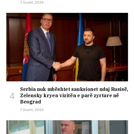
7 Gusht, 2026
Serbia nuk mbështet sanksionet ndaj Rusisë,
Zelensky kryen vizitën e parë zyrtare në
Beograd
7 Gusht, 2026