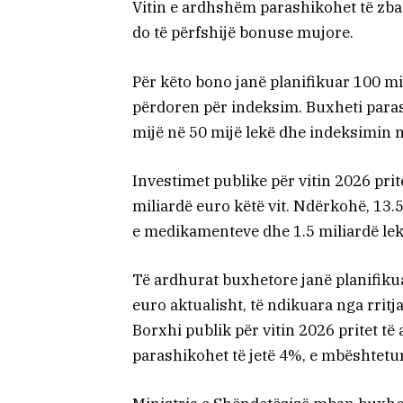
Vitin e ardhshëm parashikohet të zbato
do të përfshijë bonuse mujore.
Për këto bono janë planifikuar 100 mi
përdoren për indeksim. Buxheti paras
mijë në 50 mijë lekë dhe indeksimin 
Investimet publike për vitin 2026 prite
miliardë euro këtë vit. Ndërkohë, 13
e medikamenteve dhe 1.5 miliardë lek
Të ardhurat buxhetore janë planifikua
euro aktualisht, të ndikuara nga rrit
Borxhi publik për vitin 2026 pritet të
parashikohet të jetë 4%, e mbështetu