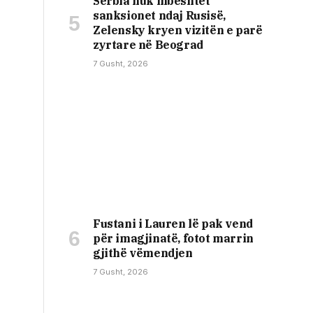
Serbia nuk mbështet
sanksionet ndaj Rusisë,
Zelensky kryen vizitën e parë
zyrtare në Beograd
7 Gusht, 2026
Fustani i Lauren lë pak vend
për imagjinatë, fotot marrin
gjithë vëmendjen
7 Gusht, 2026