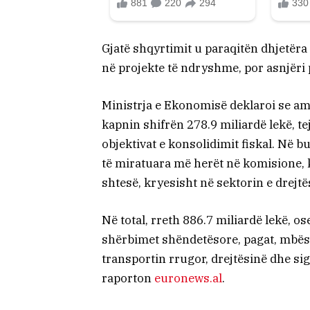
Gjatë shqyrtimit u paraqitën dhjetër
në projekte të ndryshme, por asnjëri
Ministrja e Ekonomisë deklaroi se am
kapnin shifrën 278.9 miliardë lekë, t
objektivat e konsolidimit fiskal. Në 
të miratuara më herët në komisione, k
shtesë, kryesisht në sektorin e drejtë
Në total, rreth 886.7 miliardë lekë, os
shërbimet shëndetësore, pagat, mbësh
transportin rrugor, drejtësinë dhe si
raporton
euronews.al
.