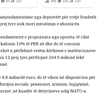
a amendamentime nga deputetët për rritje fondesh
 prej tyre nuk mori miratimin e shumicës.
endamentet e propozuara nga opozita, të cilat
ejkalonin 10% të PBB-së dhe do të cenonin
buxhet u përfshinë vetëm kërkesat e institucioneve
u 12 prej tyre përfitojnë 504.9 milionë lekë
sisë.
e 8.8 miliardë euro, do të vihen në dispozicion për
tetjen sociale, pensionet, arsimin, bujqësinë,
gurinë, në kuadër të detyrimeve ndaj NATO-s,