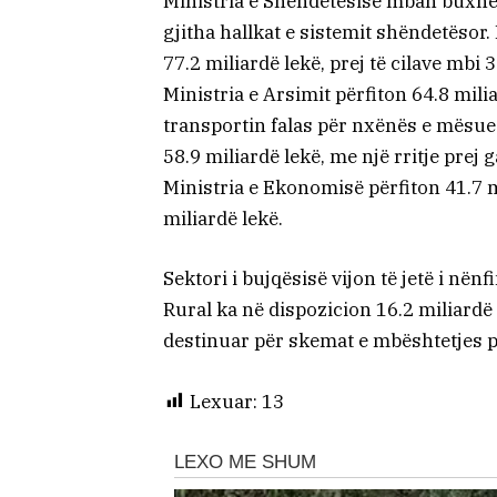
Ministria e Shëndetësisë mban buxhet
gjitha hallkat e sistemit shëndetësor.
77.2 miliardë lekë, prej të cilave mbi
Ministria e Arsimit përfiton 64.8 mili
transportin falas për nxënës e mësues
58.9 miliardë lekë, me një rritje prej 
Ministria e Ekonomisë përfiton 41.7 
miliardë lekë.
Sektori i bujqësisë vijon të jetë i nën
Rural ka në dispozicion 16.2 miliardë l
destinuar për skemat e mbështetjes p
Lexuar:
13