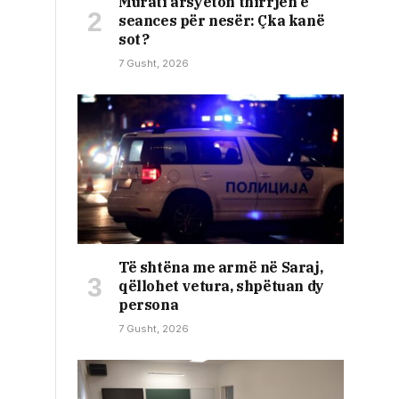
Murati arsyeton thirrjen e
seances për nesër: Çka kanë
sot?
7 Gusht, 2026
Të shtëna me armë në Saraj,
qëllohet vetura, shpëtuan dy
persona
7 Gusht, 2026