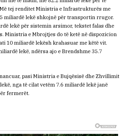
in më të madh, me 82.2 miliardë lekë për të
 Më tej renditet Ministria e Infrastrukturës me
 35 miliardë lekë shkojnë për transportin rrugor.
ardë lekë për sistemin arsimor, tekstet falas dhe
. Ministria e Mbrojtjes do të ketë në dispozicion
gati 10 miliardë lekësh krahasuar me këtë vit.
miliardë lekë, ndërsa ajo e Brendshme 35.7
financuar, pasi Ministria e Bujqësisë dhe Zhvillimit
ekë, nga të cilat vetëm 7.6 miliardë lekë janë
ër fermerët.