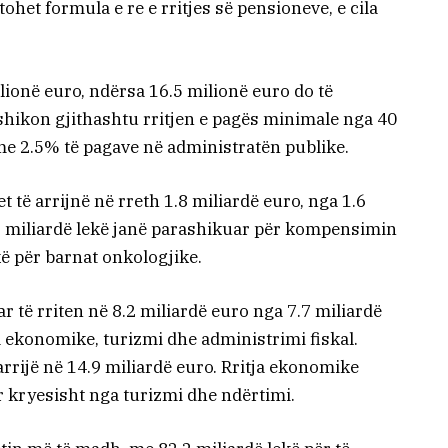
het formula e re e rritjes së pensioneve, e cila
lionë euro, ndërsa 16.5 milionë euro do të
hikon gjithashtu rritjen e pagës minimale nga 40
me 2.5% të pagave në administratën publike.
t të arrijnë në rreth 1.8 miliardë euro, nga 1.6
.5 miliardë lekë janë parashikuar për kompensimin
ë për barnat onkologjike.
r të rriten në 8.2 miliardë euro nga 7.7 miliardë
ja ekonomike, turizmi dhe administrimi fiskal.
 arrijë në 14.9 miliardë euro. Rritja ekonomike
r kryesisht nga turizmi dhe ndërtimi.