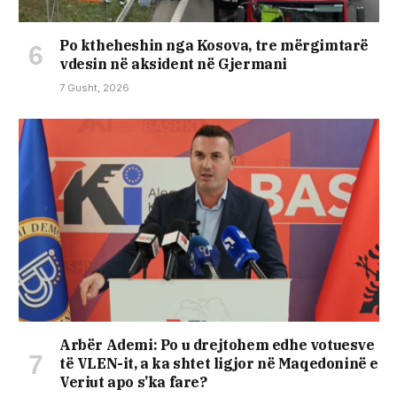
Po ktheheshin nga Kosova, tre mërgimtarë
vdesin në aksident në Gjermani
7 Gusht, 2026
Arbër Ademi: Po u drejtohem edhe votuesve
të VLEN-it, a ka shtet ligjor në Maqedoninë e
Veriut apo s’ka fare?