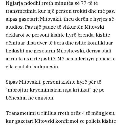
Ngjarja ndodhi rreth minutës së 77-të të
transmetimit, kur një person trokiti dhe më pas,
sipas gazetarit Mitovskit, theu derën e hyrjes së
studios. Pas një pauze të shkurtër, Mitovski
deklaroi se personi kishte hyrë brenda, kishte
dëmtuar disa dyer të tjera dhe ishte konfliktuar
fizikisht me gezetarin Miloshevski, derisa stafi
arriti ta nxirrte jashtë. Më pas ndërhyri policia, e
cila e ndaloi sulmuesin.
Sipas Mitovskit, personi kishte hyrë për të
“mbrojtur kryeministrin nga kritikat” që po
bëheshin në emision.
Transmetimi u rifillua rreth orës 4 të mëngjesit,
kur gazetari Mitovski konfirmoi se policia kishte