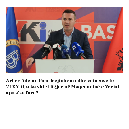
Arbër Ademi: Po u drejtohem edhe votuesve të
VLEN-it, a ka shtet ligjor në Maqedoninë e Veriut
apo s’ka fare?