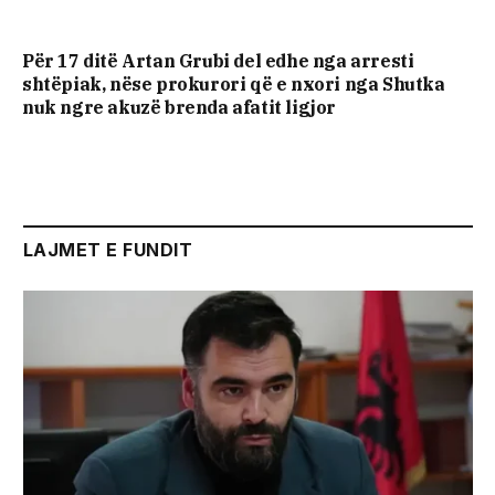
Për 17 ditë Artan Grubi del edhe nga arresti
shtëpiak, nëse prokurori që e nxori nga Shutka
nuk ngre akuzë brenda afatit ligjor
LAJMET E FUNDIT