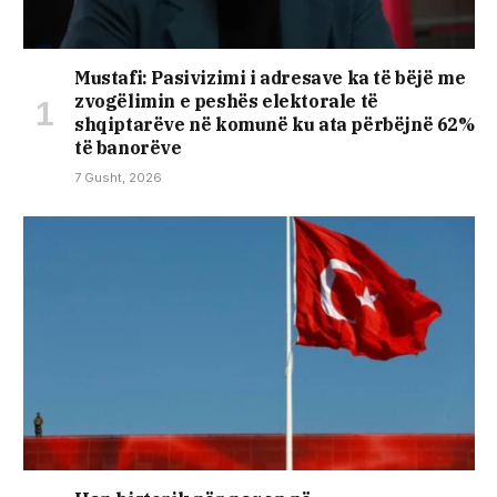
Mustafi: Pasivizimi i adresave ka të bëjë me
zvogëlimin e peshës elektorale të
shqiptarëve në komunë ku ata përbëjnë 62%
të banorëve
7 Gusht, 2026