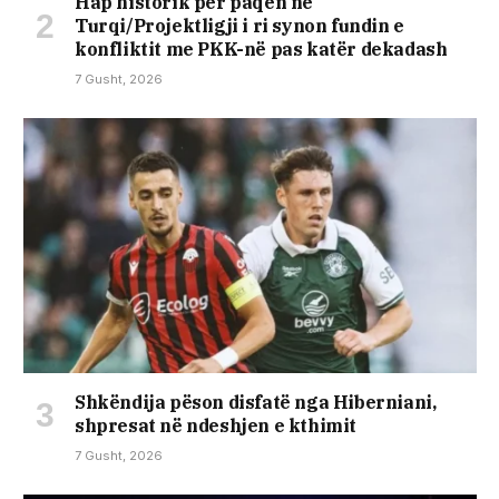
Hap historik për paqen në
Turqi/Projektligji i ri synon fundin e
konfliktit me PKK-në pas katër dekadash
7 Gusht, 2026
Shkëndija pëson disfatë nga Hiberniani,
shpresat në ndeshjen e kthimit
7 Gusht, 2026