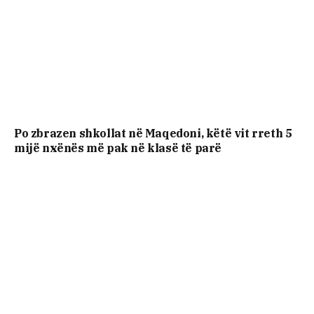
Po zbrazen shkollat në Maqedoni, këtë vit rreth 5
mijë nxënës më pak në klasë të parë