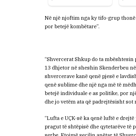
Në një njoftim nga ky tifo-grup thonë 
por betejë kombëtare”.
“Shvercerat Shkup do ta mbështesin p
13 dhjetor në sheshin Skenderbeu në
shvercerave kanë qenë pjesë e lavdish
qenë sublime dhe një nga më të mëdha
betejë individuale e as politike, por 
dhe jo vetëm ata që padrejtësisht sot
“Lufta e UÇK-së ka qenë luftë e drejtë 
pragut të shtëpisë dhe qytetarëve të
serbe. Ftojmë secilin anëtar të Shverce