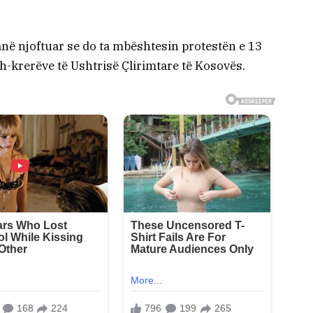
anë njoftuar se do ta mbështesin protestën e 13
sh-krerëve të Ushtrisë Çlirimtare të Kosovës.