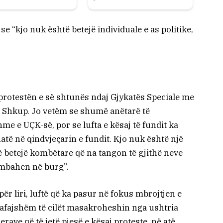
se “kjo nuk është betejë individuale e as politike,
rotestën e së shtunës ndaj Gjykatës Speciale me
 Shkup. Jo vetëm se shumë anëtarë të
me e UÇK-së, por se lufta e kësaj të fundit ka
të në qindvjeçarin e fundit. Kjo nuk është një
një betejë kombëtare që na tangon të gjithë neve
 mbahen në burg”.
për liri, luftë që ka pasur në fokus mbrojtjen e
 pafajshëm të cilët masakroheshin nga ushtria
rave që të jetë pjesë e kësaj proteste, në atë