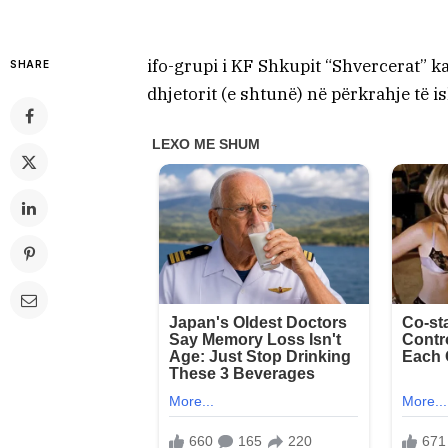
ifo-grupi i KF Shkupit “Shvercerat” k
SHARE
dhjetorit (e shtunë) në përkrahje të i