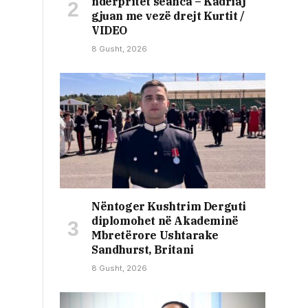
ndërpritet seanca – Kadriaj
gjuan me vezë drejt Kurtit /
VIDEO
8 Gusht, 2026
Nëntoger Kushtrim Derguti
diplomohet në Akademinë
Mbretërore Ushtarake
Sandhurst, Britani
8 Gusht, 2026