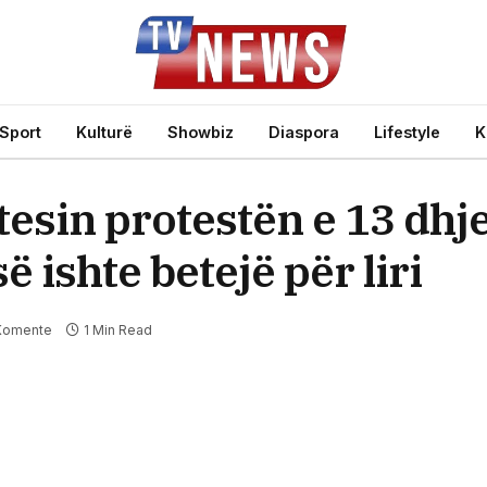
Sport
Kulturë
Showbiz
Diaspora
Lifestyle
K
sin protestën e 13 dhje
 ishte betejë për liri
Komente
1 Min Read