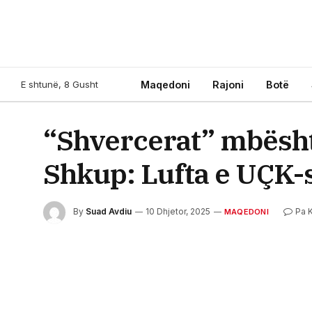
E shtunë, 8 Gusht
Maqedoni
Rajoni
Botë
“Shvercerat” mbështe
Shkup: Lufta e UÇK-së
By
Suad Avdiu
10 Dhjetor, 2025
Pa 
MAQEDONI