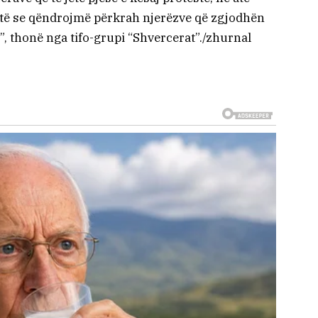
të se qëndrojmë përkrah njerëzve që zgjodhën
ë”, thonë nga tifo-grupi “Shvercerat”./zhurnal