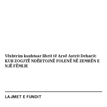
Vështrim kushtuar librit të Arsë Astrit Deharit:
KUR ZOGJTË NDËRTOJNË FOLENË NË ZEMRËN E
NJË FËMIJE
LAJMET E FUNDIT