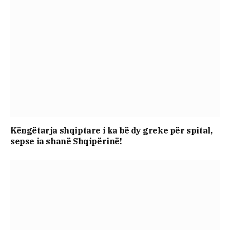
Këngëtarja shqiptare i ka bë dy greke për spital,
sepse ia shanë Shqipërinë!