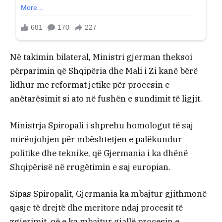
Në takimin bilateral, Ministri gjerman theksoi
përparimin që Shqipëria dhe Mali i Zi kanë bërë
lidhur me reformat jetike për procesin e
anëtarësimit si ato në fushën e sundimit të ligjit.
Ministrja Spiropali i shprehu homologut të saj
mirënjohjen për mbështetjen e palëkundur
politike dhe teknike, që Gjermania i ka dhënë
Shqipërisë në rrugëtimin e saj europian.
Sipas Spiropalit, Gjermania ka mbajtur gjithmonë
qasje të drejtë dhe meritore ndaj procesit të
zgjerimit, që e ka mbajtur gjallë procesin e