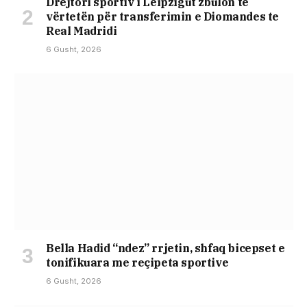
Drejtori sportiv i Leipzigut zbulon të
vërtetën për transferimin e Diomandes te
Real Madridi
6 Gusht, 2026
Bella Hadid “ndez” rrjetin, shfaq bicepset e
tonifikuara me reçipeta sportive
6 Gusht, 2026