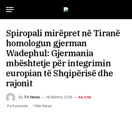
Spiropali mirëpret në Tiranë
homologun gjerman
Wadephul: Gjermania
mbështetje për integrimin
europian të Shqipërisë dhe
rajonit
By
TV News
18 Nëntor, 2025
RAJONI
Pa Komente
1 Min Read