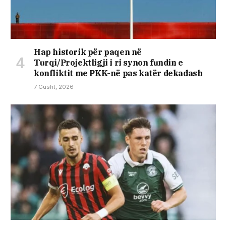
Hap historik për paqen në
Turqi/Projektligji i ri synon fundin e
konfliktit me PKK-në pas katër dekadash
7 Gusht, 2026