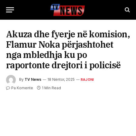
Akuza dhe fyerje në komision,
Flamur Noka përjashtohet
nga mbledhja ku po
raportonte drejtori i policisë
By
TV News
18 Nëntor, 2025
RAJONI
Pa Komente
1 Min Read