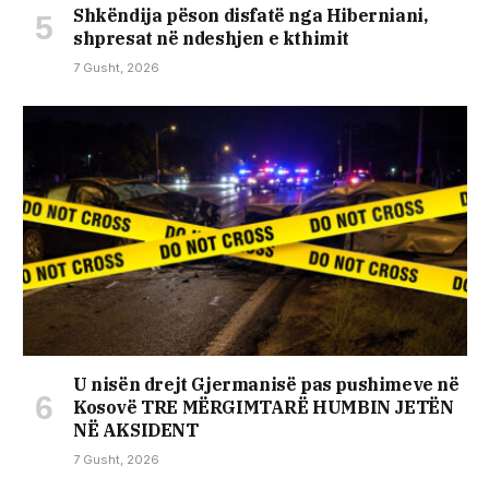
Shkëndija pëson disfatë nga Hiberniani,
shpresat në ndeshjen e kthimit
7 Gusht, 2026
U nisën drejt Gjermanisë pas pushimeve në
Kosovë TRE MËRGIMTARË HUMBIN JETËN
NË AKSIDENT
7 Gusht, 2026