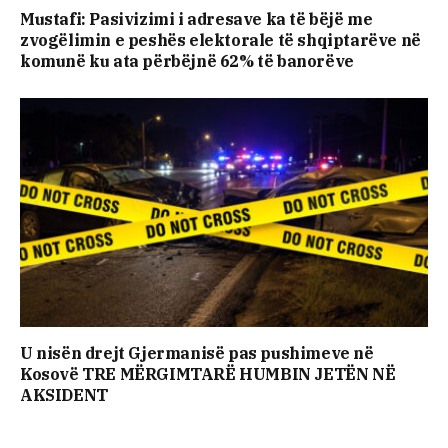
Mustafi: Pasivizimi i adresave ka të bëjë me
zvogëlimin e peshës elektorale të shqiptarëve në
komunë ku ata përbëjnë 62% të banorëve
U nisën drejt Gjermanisë pas pushimeve në
Kosovë TRE MËRGIMTARË HUMBIN JETËN NË
AKSIDENT