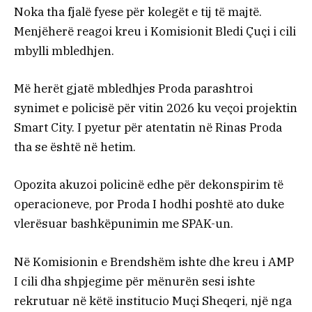
Noka tha fjalë fyese për kolegët e tij të majtë.
Menjëherë reagoi kreu i Komisionit Bledi Çuçi i cili
mbylli mbledhjen.
Më herët gjatë mbledhjes Proda parashtroi
synimet e policisë për vitin 2026 ku veçoi projektin
Smart City. I pyetur për atentatin në Rinas Proda
tha se është në hetim.
Opozita akuzoi policinë edhe për dekonspirim të
operacioneve, por Proda I hodhi poshtë ato duke
vlerësuar bashkëpunimin me SPAK-un.
Në Komisionin e Brendshëm ishte dhe kreu i AMP
I cili dha shpjegime për mënurën sesi ishte
rekrutuar në këtë institucio Muçi Sheqeri, një nga