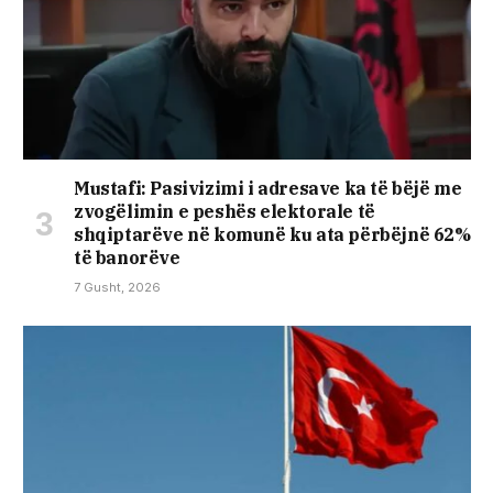
Mustafi: Pasivizimi i adresave ka të bëjë me
zvogëlimin e peshës elektorale të
shqiptarëve në komunë ku ata përbëjnë 62%
të banorëve
7 Gusht, 2026