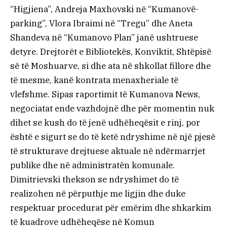
“Higjiena”, Andreja Maxhovski në “Kumanovë-
parking”, Vlora Ibraimi në “Tregu” dhe Aneta
Shandeva në “Kumanovo Plan” janë ushtruese
detyre. Drejtorët e Bibliotekës, Konviktit, Shtëpisë
së të Moshuarve, si dhe ata në shkollat fillore dhe
të mesme, kanë kontrata menaxheriale të
vlefshme. Sipas raportimit të Kumanova News,
negociatat ende vazhdojnë dhe për momentin nuk
dihet se kush do të jenë udhëheqësit e rinj, por
është e sigurt se do të ketë ndryshime në një pjesë
të strukturave drejtuese aktuale në ndërmarrjet
publike dhe në administratën komunale.
Dimitrievski thekson se ndryshimet do të
realizohen në përputhje me ligjin dhe duke
respektuar procedurat për emërim dhe shkarkim
të kuadrove udhëheqëse në Komun