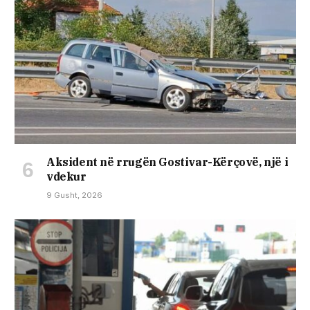
Aksident në rrugën Gostivar-Kërçovë, një i
vdekur
9 Gusht, 2026