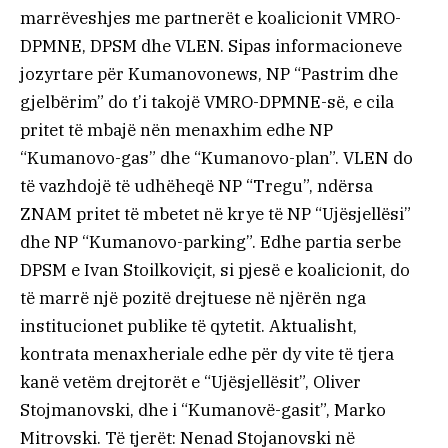
marrëveshjes me partnerët e koalicionit VMRO-
DPMNE, DPSM dhe VLEN. Sipas informacioneve
jozyrtare për Kumanovonews, NP “Pastrim dhe
gjelbërim” do t’i takojë VMRO-DPMNE-së, e cila
pritet të mbajë nën menaxhim edhe NP
“Kumanovo-gas” dhe “Kumanovo-plan”. VLEN do
të vazhdojë të udhëheqë NP “Tregu”, ndërsa
ZNAM pritet të mbetet në krye të NP “Ujësjellësi”
dhe NP “Kumanovo-parking”. Edhe partia serbe
DPSM e Ivan Stoilkoviçit, si pjesë e koalicionit, do
të marrë një pozitë drejtuese në njërën nga
institucionet publike të qytetit. Aktualisht,
kontrata menaxheriale edhe për dy vite të tjera
kanë vetëm drejtorët e “Ujësjellësit”, Oliver
Stojmanovski, dhe i “Kumanovë-gasit”, Marko
Mitrovski. Të tjerët: Nenad Stojanovski në