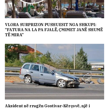
VLORA SURPRIZON PUSHUESIT NGA SHKUPI:
“FATURA NA LA PA FJALË, ÇMIMET JANË SHUMË
TË MIRA”
Aksident në rrugën Gostivar-Kërçovë, një i