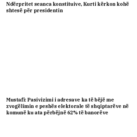
Ndërpritet seanca konstituive, Kurti kërkon kohë
shtesë për presidentin
Mustafi: Pasivizimi i adresave ka të bëjë me
zvogëlimin e peshës elektorale të shqiptarëve në
komunë ku ata përbëjnë 62% të banorëve