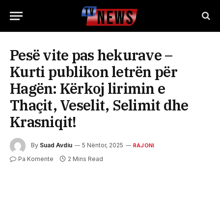
Pesë vite pas hekurave –
Kurti publikon letrën për
Hagën: Kërkoj lirimin e
Thaçit, Veselit, Selimit dhe
Krasniqit!
By
Suad Avdiu
5 Nëntor, 2025
RAJONI
Pa Komente
2 Mins Read