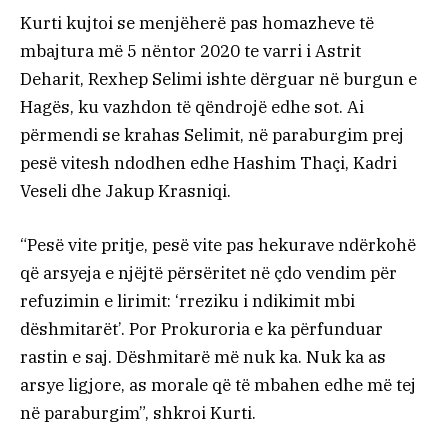
Kurti kujtoi se menjëherë pas homazheve të
mbajtura më 5 nëntor 2020 te varri i Astrit
Deharit, Rexhep Selimi ishte dërguar në burgun e
Hagës, ku vazhdon të qëndrojë edhe sot. Ai
përmendi se krahas Selimit, në paraburgim prej
pesë vitesh ndodhen edhe Hashim Thaçi, Kadri
Veseli dhe Jakup Krasniqi.
“Pesë vite pritje, pesë vite pas hekurave ndërkohë
që arsyeja e njëjtë përsëritet në çdo vendim për
refuzimin e lirimit: ‘rreziku i ndikimit mbi
dëshmitarët’. Por Prokuroria e ka përfunduar
rastin e saj. Dëshmitarë më nuk ka. Nuk ka as
arsye ligjore, as morale që të mbahen edhe më tej
në paraburgim”, shkroi Kurti.