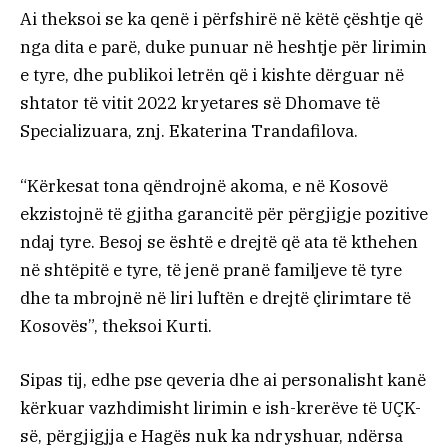
Ai theksoi se ka qenë i përfshirë në këtë çështje që
nga dita e parë, duke punuar në heshtje për lirimin
e tyre, dhe publikoi letrën që i kishte dërguar në
shtator të vitit 2022 kryetares së Dhomave të
Specializuara, znj. Ekaterina Trandafilova.
“Kërkesat tona qëndrojnë akoma, e në Kosovë
ekzistojnë të gjitha garancitë për përgjigje pozitive
ndaj tyre. Besoj se është e drejtë që ata të kthehen
në shtëpitë e tyre, të jenë pranë familjeve të tyre
dhe ta mbrojnë në liri luftën e drejtë çlirimtare të
Kosovës”, theksoi Kurti.
Sipas tij, edhe pse qeveria dhe ai personalisht kanë
kërkuar vazhdimisht lirimin e ish-krerëve të UÇK-
së, përgjigjja e Hagës nuk ka ndryshuar, ndërsa