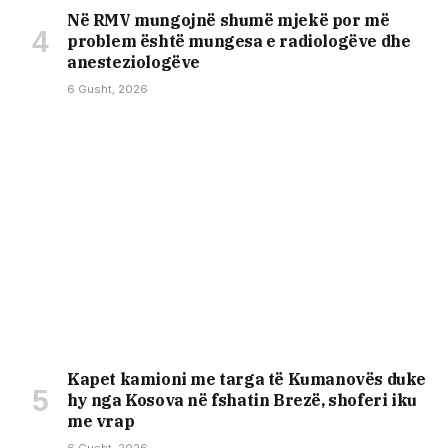
Në RMV mungojnë shumë mjekë por më
problem është mungesa e radiologëve dhe
anesteziologëve
6 Gusht, 2026
Kapet kamioni me targa të Kumanovës duke
hy nga Kosova në fshatin Brezë, shoferi iku
me vrap
6 Gusht, 2026