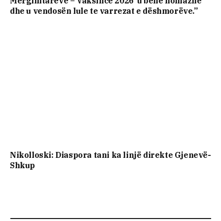
Mërgimtarëve – Vaksincë 2026’ u bënë homazhe
dhe u vendosën lule te varrezat e dëshmorëve.”
Nikolloski: Diaspora tani ka linjë direkte Gjenevë-
Shkup