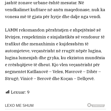
jashtë zonave urbane është mesatar. Në
vendkalimet kufitare në anën maqedonase, nuk ka
vonesa më të gjata për hyrje dhe dalje nga vendi.
LAMM rekomandon përshtatjen e shpejtësisë së
lëvizjes, respektimin e sinjalistikës së vendosur të
trafikut dhe menaxhimin e kujdesshëm të
automjeteve, veçanërisht në rrugët nëpër lugina,
lugina lumenjsh dhe gryka, ku ekziston mundësia
e rrëshqitjeve të dheut. Kjo vlen veçanërisht për
segmentet Katllanovë – Veles, Mavrovë – Dibër –
Strugë, Vinicë – Berovë dhe Koçan – Dellçevë.
Lexuar:
9