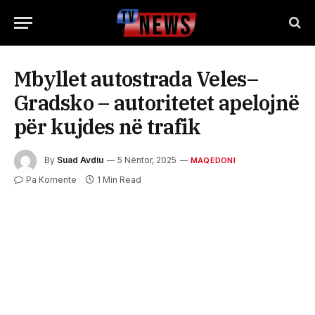
Mbyllet autostrada Veles–
Gradsko – autoritetet apelojnë
për kujdes në trafik
By
Suad Avdiu
5 Nëntor, 2025
MAQEDONI
Pa Komente
1 Min Read