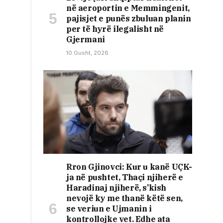
në aeroportin e Memmingenit,
pajisjet e punës zbuluan planin
per të hyrë ilegalisht në
Gjermani
10 Gusht, 2026
Rron Gjinovci: Kur u kanë UÇK-
ja në pushtet, Thaçi njiherë e
Haradinaj njiherë, s’kish
nevojë ky me thanë këtë sen,
se veriun e Ujmanin i
kontrollojke vet. Edhe ata