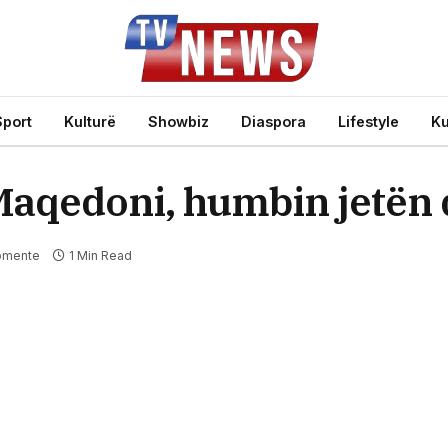
Sport
Kulturë
Showbiz
Diaspora
Lifestyle
Ku
 Maqedoni, humbin jetën
omente
1 Min Read