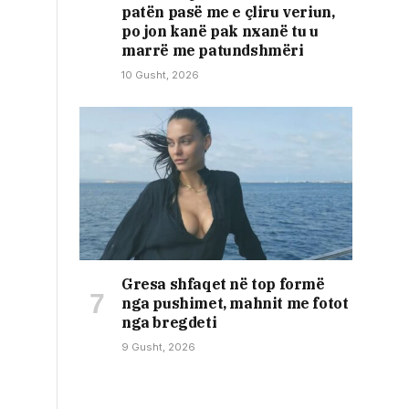
patën pasë me e çliru veriun,
po jon kanë pak nxanë tu u
marrë me patundshmëri
10 Gusht, 2026
Gresa shfaqet në top formë
nga pushimet, mahnit me fotot
nga bregdeti
9 Gusht, 2026