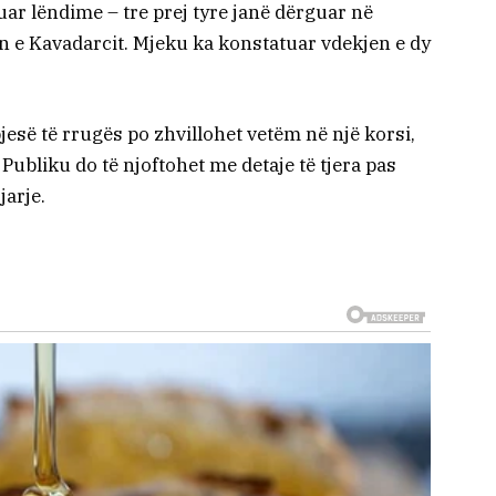
ar lëndime – tre prej tyre janë dërguar në
alin e Kavadarcit. Mjeku ka konstatuar vdekjen e dy
jesë të rrugës po zhvillohet vetëm në një korsi,
Publiku do të njoftohet me detaje të tjera pas
jarje.