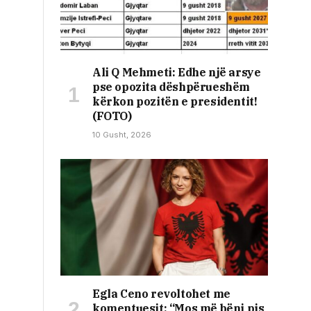
Ali Q Mehmeti: Edhe një arsye
pse opozita dëshpërueshëm
kërkon pozitën e presidentit!
(FOTO)
10 Gusht, 2026
Egla Ceno revoltohet me
komentuesit: “Mos më bëni pis