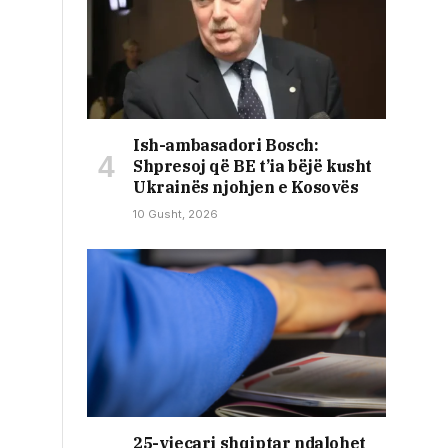
Ish-ambasadori Bosch:
Shpresoj që BE t’ia bëjë kusht
Ukrainës njohjen e Kosovës
10 Gusht, 2026
25-vjeçari shqiptar ndalohet