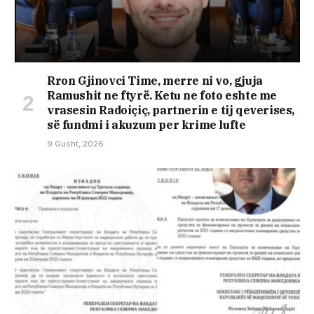
Rron Gjinovci Time, merre ni vo, gjuja
Ramushit ne ftyrë. Ketu ne foto eshte me
vrasesin Radoiçiç, partnerin e tij qeverises,
së fundmi i akuzum per krime lufte
9 Gusht, 2026