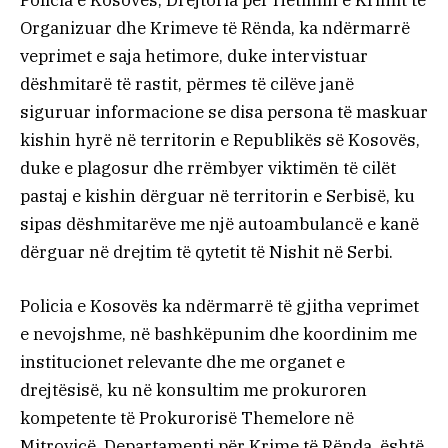
Policia e Kosovës, Drejtoria për Hetimin e Krimit të
Organizuar dhe Krimeve të Rënda, ka ndërmarrë
veprimet e saja hetimore, duke intervistuar
dëshmitarë të rastit, përmes të cilëve janë
siguruar informacione se disa persona të maskuar
kishin hyrë në territorin e Republikës së Kosovës,
duke e plagosur dhe rrëmbyer viktimën të cilët
pastaj e kishin dërguar në territorin e Serbisë, ku
sipas dëshmitarëve me një autoambulancë e kanë
dërguar në drejtim të qytetit të Nishit në Serbi.
Policia e Kosovës ka ndërmarrë të gjitha veprimet
e nevojshme, në bashkëpunim dhe koordinim me
institucionet relevante dhe me organet e
drejtësisë, ku në konsultim me prokuroren
kompetente të Prokurorisë Themelore në
Mitrovicë, Departamenti për Krime të Rënda, është