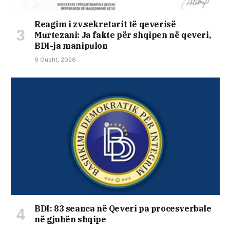
Reagim i zv.sekretarit të qeverisë
Murtezani: Ja fakte për shqipen në qeveri,
BDI-ja manipulon
9 Gusht, 2026
BDI: 83 seanca në Qeveri pa procesverbale
në gjuhën shqipe