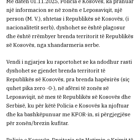
Me datën 01.11.2025, Policia e Kosovës, ka pranuar
një informacion se në zonën e Leposaviqit, një
person (M. V.), shtetas i Republikës së Kosovës, (i
nacionalitetit serb), dyshohet se është plagosur
dhe është rrëmbyer brenda territorit të Republikës
së Kosovës, nga xhandarmeria serbe.
Vendi i ngjarjes ku raportohet se ka ndodhur rasti
dyshohet se gjendet brenda territorit të
Republikës së Kosovës, pra brenda hapësirës (siç
quhet pika zero -0-), në afërsi të zonës së
Leposaviqit, në mes të Republikës së Kosovës dhe
Serbisë, ku për këtë Policia e Kosovës ka njoftuar
dhe ka bashkëpunuar me KFOR-in, si përgjegjëse
për zonën/brezin kufitar.