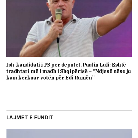
Ish-kandidati i PS per deputet, Paulin Luli: Eshtë
tradhtari më i madh i Shqipërisë – “Ndjesë nëse ju
kam kerkuar votën për Edi Ramën”
LAJMET E FUNDIT