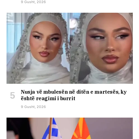
9 Gusht, 2026
Nusja vë mbulesën në ditën e martesës, ky
është reagimi i burrit
9 Gusht, 2026