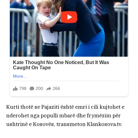
Kurti thotë se Pajaziti është emri i cili kujtohet e
nderohet nga populli mbarë dhe frymëzim për
ushtrinë e Kosovës, transmeton Klankosova.tv.