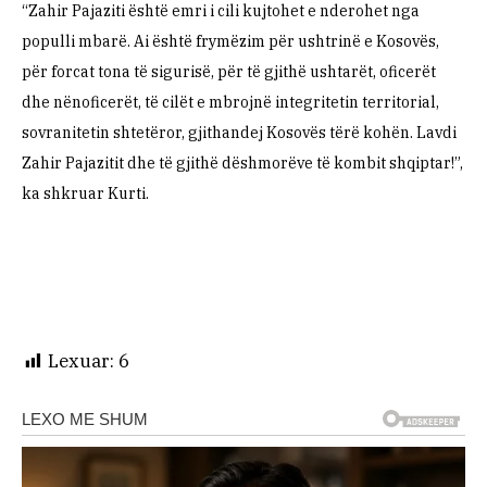
“Zahir Pajaziti është emri i cili kujtohet e nderohet nga
populli mbarë. Ai është frymëzim për ushtrinë e Kosovës,
për forcat tona të sigurisë, për të gjithë ushtarët, oficerët
dhe nënoficerët, të cilët e mbrojnë integritetin territorial,
sovranitetin shtetëror, gjithandej Kosovës tërë kohën. Lavdi
Zahir Pajazitit dhe të gjithë dëshmorëve të kombit shqiptar!”,
ka shkruar Kurti.
Lexuar:
6