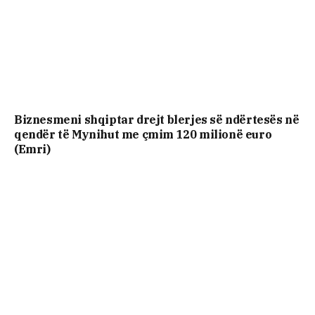
Biznesmeni shqiptar drejt blerjes së ndërtesës në
qendër të Mynihut me çmim 120 milionë euro
(Emri)