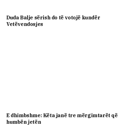
Duda Balje sërish do të votojë kundër
Vetëvendosjes
E dhimbshme: Këta janë tre mërgimtarët që
humbën jetën